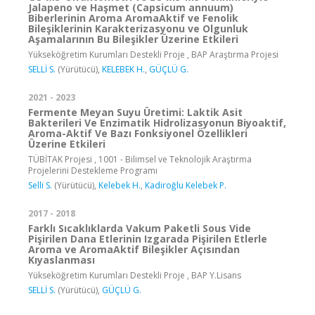
Jalapeno ve Haşmet (Capsicum annuum)
Biberlerinin Aroma AromaAktif ve Fenolik
Bileşiklerinin Karakterizasyonu ve Olgunluk
Aşamalarının Bu Bileşikler Üzerine Etkileri
Yükseköğretim Kurumları Destekli Proje , BAP Araştırma Projesi
SELLİ S.
(Yürütücü),
KELEBEK H.
,
GÜÇLÜ G.
2021 - 2023
Fermente Meyan Suyu Üretimi: Laktik Asit
Bakterileri Ve Enzimatik Hidrolizasyonun Biyoaktif,
Aroma-Aktif Ve Bazı Fonksiyonel Özellikleri
Üzerine Etkileri
TÜBİTAK Projesi , 1001 - Bilimsel ve Teknolojik Araştırma
Projelerini Destekleme Programı
Selli S.
(Yürütücü),
Kelebek H.
,
Kadiroğlu Kelebek P.
2017 - 2018
Farklı Sıcaklıklarda Vakum Paketli Sous Vide
Pişirilen Dana Etlerinin Izgarada Pişirilen Etlerle
Aroma ve AromaAktif Bileşikler Açısından
Kıyaslanması
Yükseköğretim Kurumları Destekli Proje , BAP Y.Lisans
SELLİ S.
(Yürütücü),
GÜÇLÜ G.