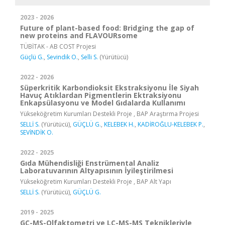
2023 - 2026
Future of plant-based food: Bridging the gap of
new proteins and FLAVOURsome
TÜBİTAK - AB COST Projesi
Güçlü G.
,
Sevindik O.
,
Selli S.
(Yürütücü)
2022 - 2026
Süperkritik Karbondioksit Ekstraksiyonu İle Siyah
Havuç Atıklardan Pigmentlerin Ektraksiyonu
Enkapsülasyonu ve Model Gıdalarda Kullanımı
Yükseköğretim Kurumları Destekli Proje , BAP Araştırma Projesi
SELLİ S.
(Yürütücü),
GÜÇLÜ G.
,
KELEBEK H.
,
KADİROĞLU-KELEBEK P.
,
SEVİNDİK O.
2022 - 2025
Gıda Mühendisliği Enstrümental Analiz
Laboratuvarının Altyapısının İyileştirilmesi
Yükseköğretim Kurumları Destekli Proje , BAP Alt Yapı
SELLİ S.
(Yürütücü),
GÜÇLÜ G.
2019 - 2025
GC-MS-Olfaktometri ve LC-MS-MS Teknikleriyle