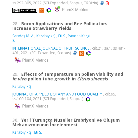
ss.292-305, 2022 (SCI-Expanded, Scopus, TRDizin)
PlumX Metrics
28.
Boron Applications and Bee Pollinators
Increase Strawberry Yields
Sarıdaş M. A.
,
Karabıyık Ş.
,
Eti S.
,
Paydas Kargi
S.
INTERNATIONAL JOURNAL OF FRUIT SCIENCE
, cilt.21, sa.1, ss.481-
491, 2021 (SCI-Expanded, Scopus)
PlumX Metrics
29.
Effects of temperature on pollen viability and
in
vivo
pollen tube growth in
Citrus
sinensis
Karabıyık Ş.
JOURNAL OF APPLIED BOTANY AND FOOD QUALITY
, cilt.95,
ss.100-104, 2021 (SCI-Expanded, Scopus)
PlumX Metrics
30.
Yerli Turunçta Nuseller Embriyoni ve Oluşum
Mekanizmasının İncelenmesi
Karabıyık Ş.
,
Eti S.