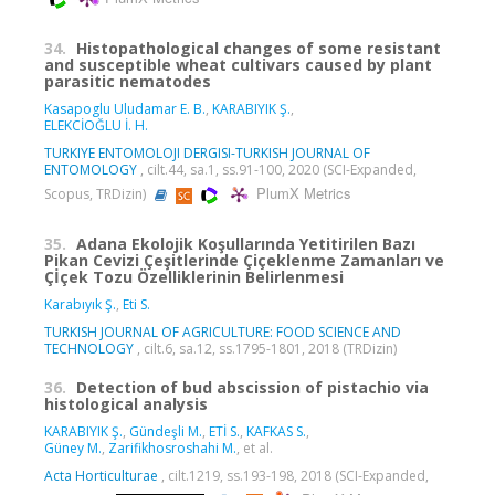
34.
Histopathological changes of some resistant
and susceptible wheat cultivars caused by plant
parasitic nematodes
Kasapoglu Uludamar E. B.
,
KARABIYIK Ş.
,
ELEKCİOĞLU İ. H.
TURKIYE ENTOMOLOJI DERGISI-TURKISH JOURNAL OF
ENTOMOLOGY
, cilt.44, sa.1, ss.91-100, 2020 (SCI-Expanded,
PlumX Metrics
Scopus, TRDizin)
35.
Adana Ekolojik Koşullarında Yetitirilen Bazı
Pikan Cevizi Çeşitlerinde Çiçeklenme Zamanları ve
Çİçek Tozu Özelliklerinin Belirlenmesi
Karabıyık Ş.
,
Eti S.
TURKISH JOURNAL OF AGRICULTURE: FOOD SCIENCE AND
TECHNOLOGY
, cilt.6, sa.12, ss.1795-1801, 2018 (TRDizin)
36.
Detection of bud abscission of pistachio via
histological analysis
KARABIYIK Ş.
,
Gündeşli M.
,
ETİ S.
,
KAFKAS S.
,
Güney M.
,
Zarifikhosroshahi M.
, et al.
Acta Horticulturae
, cilt.1219, ss.193-198, 2018 (SCI-Expanded,