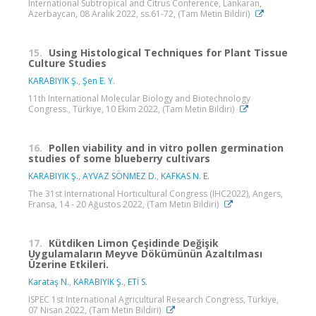
International Subtropical and Citrus Conference, Lankaran,
Azerbaycan, 08 Aralık 2022, ss.61-72, (Tam Metin Bildiri)
15.
Using Histological Techniques for Plant Tissue
Culture Studies
KARABIYIK Ş.
,
Şen E. Y.
11th International Molecular Biology and Biotechnology
Congress., Türkiye, 10 Ekim 2022, (Tam Metin Bildiri)
16.
Pollen viability and in vitro pollen germination
studies of some blueberry cultivars
KARABIYIK Ş.
,
AYVAZ SÖNMEZ D.
,
KAFKAS N. E.
The 31st International Horticultural Congress (IHC2022), Angers,
Fransa, 14 - 20 Ağustos 2022, (Tam Metin Bildiri)
17.
Kütdiken Limon Çeşidinde Değişik
Uygulamaların Meyve Dökümünün Azaltılması
Üzerine Etkileri.
Karataş N.
,
KARABIYIK Ş.
,
ETİ S.
ISPEC 1st International Agricultural Research Congress, Türkiye,
07 Nisan 2022, (Tam Metin Bildiri)