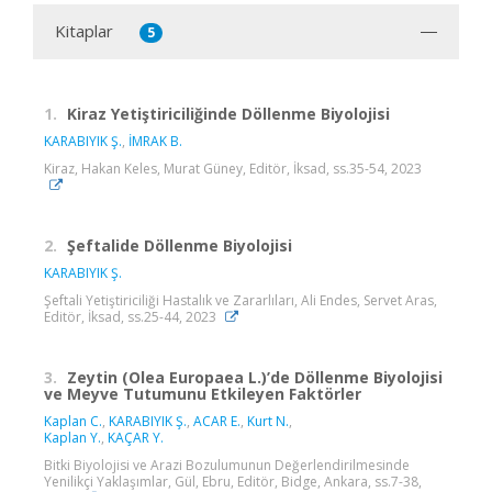
Kitaplar
5
1.
Kiraz Yetiştiriciliğinde Döllenme Biyolojisi
KARABIYIK Ş.
,
İMRAK B.
Kiraz, Hakan Keles, Murat Güney, Editör, İksad, ss.35-54, 2023
2.
Şeftalide Döllenme Biyolojisi
KARABIYIK Ş.
Şeftali Yetiştiriciliği Hastalık ve Zararlıları, Ali Endes, Servet Aras,
Editör, İksad, ss.25-44, 2023
3.
Zeytin (Olea Europaea L.)’de Döllenme Biyolojisi
ve Meyve Tutumunu Etkileyen Faktörler
Kaplan C.
,
KARABIYIK Ş.
,
ACAR E.
,
Kurt N.
,
Kaplan Y.
,
KAÇAR Y.
Bitki Biyolojisi ve Arazi Bozulumunun Değerlendirilmesinde
Yenilikçi Yaklaşımlar, Gül, Ebru, Editör, Bidge, Ankara, ss.7-38,