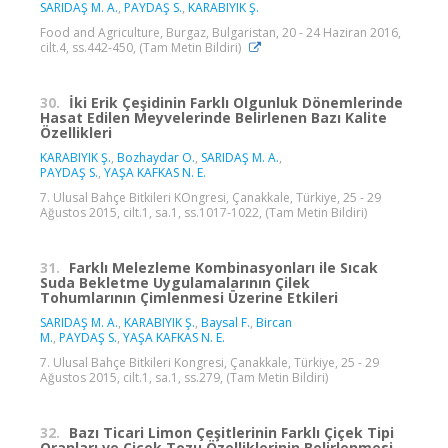
SARIDAŞ M. A.
,
PAYDAŞ S.
,
KARABIYIK Ş.
Food and Agriculture, Burgaz, Bulgaristan, 20 - 24 Haziran 2016,
cilt.4, ss.442-450, (Tam Metin Bildiri)
30.
İki Erik Çeşidinin Farklı Olgunluk Dönemlerinde
Hasat Edilen Meyvelerinde Belirlenen Bazı Kalite
Özellikleri
KARABIYIK Ş.
,
Bozhaydar O.
,
SARIDAŞ M. A.
,
PAYDAŞ S.
,
YAŞA KAFKAS N. E.
7. Ulusal Bahçe Bitkileri KOngresi, Çanakkale, Türkiye, 25 - 29
Ağustos 2015, cilt.1, sa.1, ss.1017-1022, (Tam Metin Bildiri)
31.
Farklı Melezleme Kombinasyonları ile Sıcak
Suda Bekletme Uygulamalarının Çilek
Tohumlarının Çimlenmesi Üzerine Etkileri
SARIDAŞ M. A.
,
KARABIYIK Ş.
,
Baysal F.
,
Bircan
M.
,
PAYDAŞ S.
,
YAŞA KAFKAS N. E.
7. Ulusal Bahçe Bitkileri Kongresi, Çanakkale, Türkiye, 25 - 29
Ağustos 2015, cilt.1, sa.1, ss.279, (Tam Metin Bildiri)
32.
Bazı Ticari Limon Çeşitlerinin Farklı Çiçek Tipi
Oranları ve Çiçek Tozu Özelliklerinin Belirlenmesi