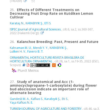
(TRDizin)
25.
Effects of Different Treatments on
Decreasing Fruit Drop Rate on Kutdiken Lemon
Cultivar
Karataş N.
,
KARABIYIK Ş.
,
ETİ S.
ISPEC Journal of Agricultural Sciences
, cilt.6, sa.2, ss.360-367,
2022 (Hakemli Dergi)
26.
Kalanchoe Breeding: Past, Present and Future
Kahraman M. U.
,
Mendi Y. Y.
,
KARABIYIK Ş.
,
Lutken H. V.
,
Favero B. T.
ORNAMENTAL HORTICULTURE-REVISTA BRASILEIRA DE
HORTICULTURA ORNAMENTAL
, cilt.28, sa.1, ss.19-35, 2022 (ESCI,
Scopus)
PlumX Metrics
27.
Study of anatomical and Acc (1-
aminocyclopropane-1-carboxylate) during flower
bud abscission indicate an important role of
alternate bearing
Gundesli M. A.
,
Kafkas S.
,
Karabıyık Ş.
,
Eti S.
,
Yaşa Kafkas N. E.
TURKISH JOURNAL OF AGRICULTURE AND FORESTRY
, cilt.46, sa.3,