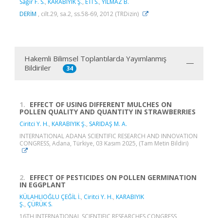
Sağır F. S.
,
KARABIYIK Ş.
,
ETİ S.
,
YILMAZ B.
DERİM
, cilt.29, sa.2, ss.58-69, 2012 (TRDizin)
Hakemli Bilimsel Toplantılarda Yayımlanmış
Bildiriler
34
1.
EFFECT OF USING DIFFERENT MULCHES ON
POLLEN QUALITY AND QUANTITY IN STRAWBERRIES
Ciritci Y. H.
,
KARABIYIK Ş.
,
SARIDAŞ M. A.
INTERNATIONAL ADANA SCIENTIFIC RESEARCH AND INNOVATION
CONGRESS, Adana, Türkiye, 03 Kasım 2025, (Tam Metin Bildiri)
2.
EFFECT OF PESTICIDES ON POLLEN GERMINATION
IN EGGPLANT
KÜLAHLIOĞLU ÇEĞİL İ.
,
Ciritci Y. H.
,
KARABIYIK
Ş.
,
ÇÜRÜK S.
16TH INTERNATIONAL SCIENTIFIC RESEARCHES CONGRESS,