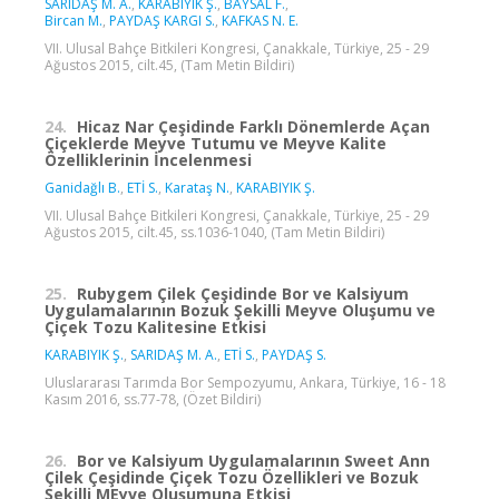
SARIDAŞ M. A.
,
KARABIYIK Ş.
,
BAYSAL F.
,
Bircan M.
,
PAYDAŞ KARGI S.
,
KAFKAS N. E.
VII. Ulusal Bahçe Bitkileri Kongresi, Çanakkale, Türkiye, 25 - 29
Ağustos 2015, cilt.45, (Tam Metin Bildiri)
24.
Hicaz Nar Çeşidinde Farklı Dönemlerde Açan
Çiçeklerde Meyve Tutumu ve Meyve Kalite
Özelliklerinin İncelenmesi
Ganidağlı B.
,
ETİ S.
,
Karataş N.
,
KARABIYIK Ş.
VII. Ulusal Bahçe Bitkileri Kongresi, Çanakkale, Türkiye, 25 - 29
Ağustos 2015, cilt.45, ss.1036-1040, (Tam Metin Bildiri)
25.
Rubygem Çilek Çeşidinde Bor ve Kalsiyum
Uygulamalarının Bozuk Şekilli Meyve Oluşumu ve
Çiçek Tozu Kalitesine Etkisi
KARABIYIK Ş.
,
SARIDAŞ M. A.
,
ETİ S.
,
PAYDAŞ S.
Uluslararası Tarımda Bor Sempozyumu, Ankara, Türkiye, 16 - 18
Kasım 2016, ss.77-78, (Özet Bildiri)
26.
Bor ve Kalsiyum Uygulamalarının Sweet Ann
Çilek Çeşidinde Çiçek Tozu Özellikleri ve Bozuk
Şekilli MEyve Oluşumuna Etkisi