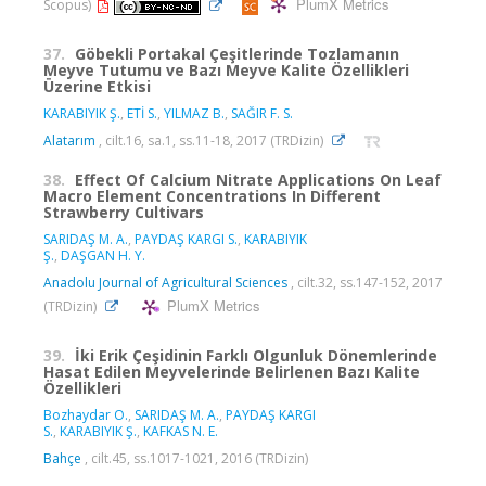
PlumX Metrics
Scopus)
37.
Göbekli Portakal Çeşitlerinde Tozlamanın
Meyve Tutumu ve Bazı Meyve Kalite Özellikleri
Üzerine Etkisi
KARABIYIK Ş.
,
ETİ S.
,
YILMAZ B.
,
SAĞIR F. S.
Alatarım
, cilt.16, sa.1, ss.11-18, 2017 (TRDizin)
38.
Effect Of Calcium Nitrate Applications On Leaf
Macro Element Concentrations In Different
Strawberry Cultivars
SARIDAŞ M. A.
,
PAYDAŞ KARGI S.
,
KARABIYIK
Ş.
,
DAŞGAN H. Y.
Anadolu Journal of Agricultural Sciences
, cilt.32, ss.147-152, 2017
PlumX Metrics
(TRDizin)
39.
İki Erik Çeşidinin Farklı Olgunluk Dönemlerinde
Hasat Edilen Meyvelerinde Belirlenen Bazı Kalite
Özellikleri
Bozhaydar O.
,
SARIDAŞ M. A.
,
PAYDAŞ KARGI
S.
,
KARABIYIK Ş.
,
KAFKAS N. E.
Bahçe
, cilt.45, ss.1017-1021, 2016 (TRDizin)