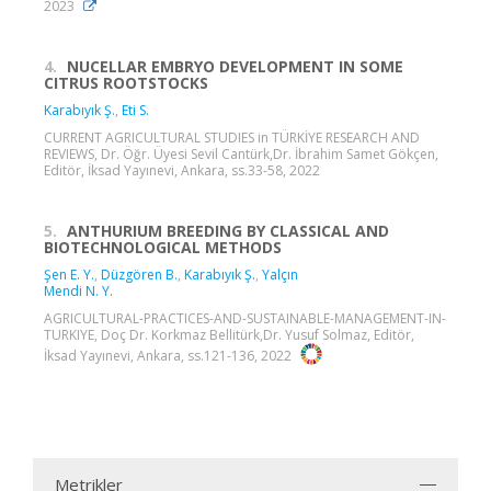
2023
4.
NUCELLAR EMBRYO DEVELOPMENT IN SOME
CITRUS ROOTSTOCKS
Karabıyık Ş.
,
Eti S.
CURRENT AGRICULTURAL STUDIES in TÜRKİYE RESEARCH AND
REVIEWS, Dr. Öğr. Üyesi Sevil Cantürk,Dr. İbrahim Samet Gökçen,
Editör, İksad Yayınevi, Ankara, ss.33-58, 2022
5.
ANTHURIUM BREEDING BY CLASSICAL AND
BIOTECHNOLOGICAL METHODS
Şen E. Y.
,
Düzgören B.
,
Karabıyık Ş.
,
Yalçın
Mendi N. Y.
AGRICULTURAL-PRACTICES-AND-SUSTAINABLE-MANAGEMENT-IN-
TURKIYE, Doç Dr. Korkmaz Bellitürk,Dr. Yusuf Solmaz, Editör,
İksad Yayınevi, Ankara, ss.121-136, 2022
Metrikler