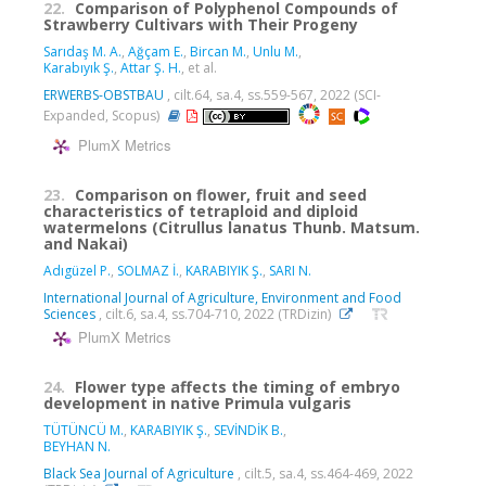
22.
Comparison of Polyphenol Compounds of
Strawberry Cultivars with Their Progeny
Sarıdaş M. A.
,
Ağçam E.
,
Bircan M.
,
Unlu M.
,
Karabıyık Ş.
,
Attar Ş. H.
, et al.
ERWERBS-OBSTBAU
, cilt.64, sa.4, ss.559-567, 2022 (SCI-
Expanded, Scopus)
PlumX Metrics
23.
Comparison on flower, fruit and seed
characteristics of tetraploid and diploid
watermelons (Citrullus lanatus Thunb. Matsum.
and Nakai)
Adıgüzel P.
,
SOLMAZ İ.
,
KARABIYIK Ş.
,
SARI N.
International Journal of Agriculture, Environment and Food
Sciences
, cilt.6, sa.4, ss.704-710, 2022 (TRDizin)
PlumX Metrics
24.
Flower type affects the timing of embryo
development in native Primula vulgaris
TÜTÜNCÜ M.
,
KARABIYIK Ş.
,
SEVİNDİK B.
,
BEYHAN N.
Black Sea Journal of Agriculture
, cilt.5, sa.4, ss.464-469, 2022