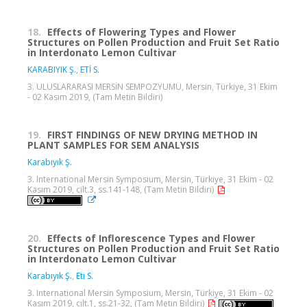
18.
Effects of Flowering Types and Flower
Structures on Pollen Production and Fruit Set Ratio
in Interdonato Lemon Cultivar
KARABIYIK Ş.
,
ETİ S.
3. ULUSLARARASI MERSİN SEMPOZYUMU, Mersin, Türkiye, 31 Ekim
- 02 Kasım 2019, (Tam Metin Bildiri)
19.
FIRST FINDINGS OF NEW DRYING METHOD IN
PLANT SAMPLES FOR SEM ANALYSIS
Karabıyık Ş.
3. International Mersin Symposium, Mersin, Türkiye, 31 Ekim - 02
Kasım 2019, cilt.3, ss.141-148, (Tam Metin Bildiri)
20.
Effects of Inflorescence Types and Flower
Structures on Pollen Production and Fruit Set Ratio
in Interdonato Lemon Cultivar
Karabıyık Ş.
,
Eti S.
3. International Mersin Symposium, Mersin, Türkiye, 31 Ekim - 02
Kasım 2019, cilt.1, ss.21-32, (Tam Metin Bildiri)