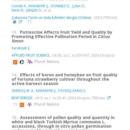
Cemile K.
,
KARABIYIK Ş.
,
DÖNMEZ D.
,
Çetin Ö.
,
Mete N.
,
ŞİMŞEK Ö.
, et al.
Çukurova Tarım ve Gıda bilimleri dergisi (Online)
, 2024 (TRDizin)
13.
Putrescine Affects Fruit Yield and Quality by
Promoting Effective Pollination Period in
Citrus
limon
Karabiyik Ş.
APPLIED FRUIT SCIENCE
, cilt.66, sa.2, ss.559-567, 2024 (Scopus)
PlumX Metrics
14.
Effects of boron and honeybee on fruit quality
of Fortuna strawberry cultivar throughout the
active harvest season
SARIDAŞ M. A.
,
KARABIYIK Ş.
,
PAYDAŞ KARGI S.
BOR DERGİSİ
, cilt.9, sa.1, ss.30-41, 2024 (Scopus, TRDizin)
PlumX Metrics
15.
Assessment of pollen quality and quantity in
white and black Turkish Myrtus communis L.
accessions, through in vitro pollen germination