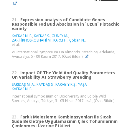
21.
Expression analysis of Candidate Genes
Responsible Fod Bud Abscission in `Uzun´ Pistachio
variety
KAFKAS N. E.
,
KAFKAS S.
,
GÜNEY M.
,
ZARİFİKHOSROSHAHİ M.
,
KARCI H.
,
Çoban N.
,
et al.
VII International Symposium On Almonds Pistachios, Adelaide,
Avustralya, 5 - 09 Kasım 2017, (Özet Bildiri)
22.
Impact Of The Yield And Quality Parameters
On Variability At Strawberry Breeding
SARIDAŞ M. A.
,
PAYDAŞ S.
,
KARABIYIK Ş.
,
YAŞA
KAFKAS N. E.
International symposium on Biodiversity and Edible Wild
Species., Antalya, Türkiye, 3 - 05 Nisan 2017, ss.1, (Özet Bildiri)
23.
Farklı Melezleme Kombinasyonları ile Sıcak
Suda Bekletme Uygulamasının Çilek Tohumlarının
Çimlenmesi Üzerine Etkileri