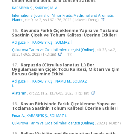
under varied boric acid concentrations
KARABIYIK Ş.
,
SARIDAŞ M. A.
International Journal of Minor Fruits, Medicinal and Aromatic
Plants
, cilt.9, sa.2, ss.167-176, 2023 (Hakemli Dergi)
16.
Kavunda Farklı Çiçeklenme Yapısı ve Tozlama
Saatinin Çiçek ve Tohum Kalitesi Üzerine Etkileri
Adıgüzel P.
,
KARABIYIK Ş.
,
SOLMAZ İ.
Çukurova Tarım ve Gıda bilimleri dergisi (Online)
, cilt.38, sa.2,
ss.351-365, 2023 (TRDizin)
17.
Karpuzda (Citrullus lanatus L.) Bor
Uygulamasının Çiçek Tozu Kalitesi, Miktarı ve Çim
Borusu Gelişimine Etkisi
Adıgüzel P.
,
KARABIYIK Ş.
,
NAMLI M.
,
SOLMAZ
İ.
Alatarım
, cilt.22, sa.2, ss.76-85, 2023 (TRDizin)
18.
Kavun Bitkisinde Farklı Çiçeklenme Yapısı ve
Tozlama Saatinin Tohum Kalitesi Üzerine Etkileri
Pınar A.
,
KARABIYIK Ş.
,
SOLMAZ İ.
Çukurova Tarım ve Gıda bilimleri dergisi (Online)
, 2023 (TRDizin)
19.
Pollen Viability and Germination Levels with