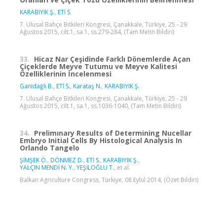
KARABIYIK Ş.
,
ETİ S.
7. Ulusal Bahçe Bitkileri Kongresi, Çanakkale, Türkiye, 25 - 29
Ağustos 2015, cilt.1, sa.1, ss.279-284, (Tam Metin Bildiri)
33.
Hicaz Nar Çeşidinde Farklı Dönemlerde Açan
Çiçeklerde Meyve Tutumu ve Meyve Kalitesi
Özelliklerinin İncelenmesi
Ganidağlı B.
,
ETİ S.
,
Karataş N.
,
KARABIYIK Ş.
7. Ulusal Bahçe Bitkileri Kongresi, Çanakkale, Türkiye, 25 - 29
Ağustos 2015, cilt.1, sa.1, ss.1036-1040, (Tam Metin Bildiri)
34.
Prelimınary Results of Determining Nucellar
Embryo Initial Cells By Histological Analysis In
Orlando Tangelo
ŞİMŞEK Ö.
,
DÖNMEZ D.
,
ETİ S.
,
KARABIYIK Ş.
,
YALÇIN MENDİ N. Y.
,
YEŞİLOĞLU T.
, et al.
Balkan Agriculture Congress, Türkiye, 08 Eylül 2014, (Özet Bildiri)