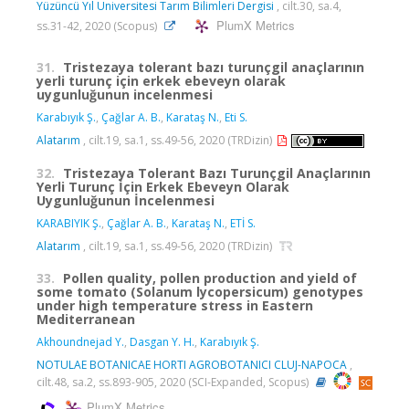
Yüzüncü Yıl Üniversitesi Tarım Bilimleri Dergisi
, cilt.30, sa.4,
PlumX Metrics
ss.31-42, 2020 (Scopus)
31.
Tristezaya tolerant bazı turunçgil anaçlarının
yerli turunç için erkek ebeveyn olarak
uygunluğunun incelenmesi
Karabıyık Ş.
,
Çağlar A. B.
,
Karataş N.
,
Eti S.
Alatarım
, cilt.19, sa.1, ss.49-56, 2020 (TRDizin)
32.
Tristezaya Tolerant Bazı Turunçgil Anaçlarının
Yerli Turunç İçin Erkek Ebeveyn Olarak
Uygunluğunun İncelenmesi
KARABIYIK Ş.
,
Çağlar A. B.
,
Karataş N.
,
ETİ S.
Alatarım
, cilt.19, sa.1, ss.49-56, 2020 (TRDizin)
33.
Pollen quality, pollen production and yield of
some tomato (Solanum lycopersicum) genotypes
under high temperature stress in Eastern
Mediterranean
Akhoundnejad Y.
,
Dasgan Y. H.
,
Karabıyık Ş.
NOTULAE BOTANICAE HORTI AGROBOTANICI CLUJ-NAPOCA
,
cilt.48, sa.2, ss.893-905, 2020 (SCI-Expanded, Scopus)
PlumX Metrics