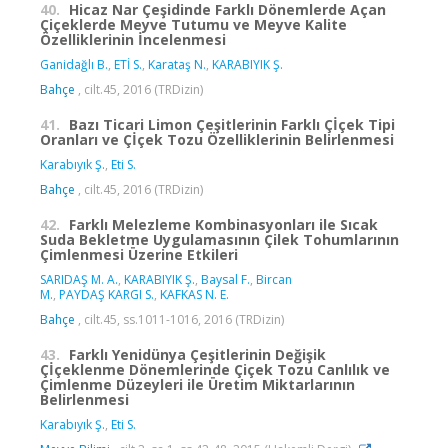
40.
Hicaz Nar Çeşidinde Farklı Dönemlerde Açan
Çiçeklerde Meyve Tutumu ve Meyve Kalite
Özelliklerinin İncelenmesi
Ganidağlı B.
,
ETİ S.
,
Karataş N.
,
KARABIYIK Ş.
Bahçe
, cilt.45, 2016 (TRDizin)
41.
Bazı Ticari Limon Çeşitlerinin Farklı Çİçek Tipi
Oranları ve Çİçek Tozu Özelliklerinin Belirlenmesi
Karabıyık Ş.
,
Eti S.
Bahçe
, cilt.45, 2016 (TRDizin)
42.
Farklı Melezleme Kombinasyonları ile Sıcak
Suda Bekletme Uygulamasının Çilek Tohumlarının
Çimlenmesi Üzerine Etkileri
SARIDAŞ M. A.
,
KARABIYIK Ş.
,
Baysal F.
,
Bircan
M.
,
PAYDAŞ KARGI S.
,
KAFKAS N. E.
Bahçe
, cilt.45, ss.1011-1016, 2016 (TRDizin)
43.
Farklı Yenidünya Çeşitlerinin Değişik
Çİçeklenme Dönemlerinde Çiçek Tozu Canlılık ve
Çimlenme Düzeyleri ile Üretim Miktarlarının
Belirlenmesi
Karabıyık Ş.
,
Eti S.