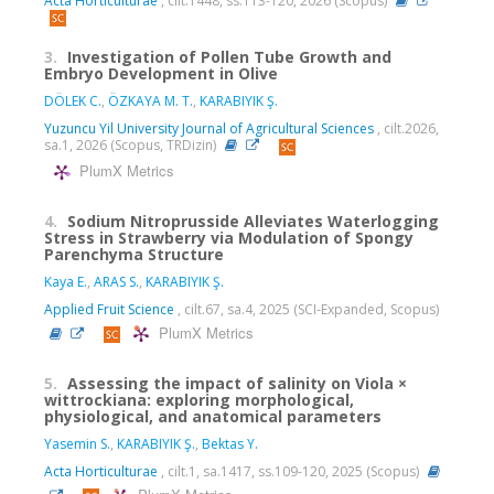
Acta Horticulturae
, cilt.1448, ss.113-120, 2026 (Scopus)
3.
Investigation of Pollen Tube Growth and
Embryo Development in Olive
DÖLEK C.
,
ÖZKAYA M. T.
,
KARABIYIK Ş.
Yuzuncu Yil University Journal of Agricultural Sciences
, cilt.2026,
sa.1, 2026 (Scopus, TRDizin)
PlumX Metrics
4.
Sodium Nitroprusside Alleviates Waterlogging
Stress in Strawberry via Modulation of Spongy
Parenchyma Structure
Kaya E.
,
ARAS S.
,
KARABIYIK Ş.
Applied Fruit Science
, cilt.67, sa.4, 2025 (SCI-Expanded, Scopus)
PlumX Metrics
5.
Assessing the impact of salinity on Viola ×
wittrockiana: exploring morphological,
physiological, and anatomical parameters
Yasemin S.
,
KARABIYIK Ş.
,
Bektas Y.
Acta Horticulturae
, cilt.1, sa.1417, ss.109-120, 2025 (Scopus)