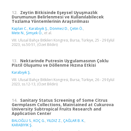
12.
Zeytin Bitkisinde Eşeysel Uyuşmazlık
Durumunun Belirlenmesi ve Kullanılabilecek
Tozlama Yöntemlerinin Araştırılması
Kaplan C.
,
Karabıyık Ş.
,
Dönmez D.
,
Çetin Ö.
,
Mete N.
,
Şimşek Ö.
, et al.
VIII. Ulusal Bahçe Bitkileri Kongresi, Bursa, Türkiye, 25 - 29 Eylül
2023, ss.50-51, (Özet Bildiri)
13.
Nektarinde Putresin Uygulamasının Çoklu
Pistil Oluşumu ve Döllenme Hızına Etkisi
Karabıyık Ş.
VIII. Ulusal Bahçe Bitkileri Kongresi, Bursa, Türkiye, 26 - 29 Eylül
2023, ss.12-13, (Özet Bildiri)
14.
Sanitary Status Screening of Some Citrus
Germplasm Collections, Maintained at Cukurova
University Subtropical Fruits Research and
Application Center
BALOĞLU S.
,
KOÇ G.
,
YILDIZ Z.
,
ÇAĞLAR B. K.
,
KARABIYIK Ş.