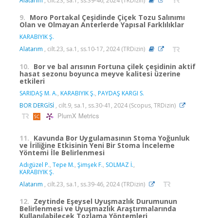
Alatarım
, cilt.23, sa.1, ss.39-46, 2024 (TRDizin)
9.
Moro Portakal Çeşidinde Çiçek Tozu Salınımı
Olan ve Olmayan Anterlerde Yapısal Farklılıklar
KARABIYIK Ş.
Alatarım
, cilt.23, sa.1, ss.10-17, 2024 (TRDizin)
10.
Bor ve bal arısının Fortuna çilek çeşidinin aktif
hasat sezonu boyunca meyve kalitesi üzerine
etkileri
SARIDAŞ M. A.
,
KARABIYIK Ş.
,
PAYDAŞ KARGI S.
BOR DERGİSİ
, cilt.9, sa.1, ss.30-41, 2024 (Scopus, TRDizin)
PlumX Metrics
11.
Kavunda Bor Uygulamasının Stoma Yoğunluk
ve İriliğine Etkisinin Yeni Bir Stoma İnceleme
Yöntemi İle Belirlenmesi
Adıgüzel P.
,
Tepe M.
,
Şimşek F.
,
SOLMAZ İ.
,
KARABIYIK Ş.
Alatarım
, cilt.23, sa.1, ss.39-46, 2024 (TRDizin)
12.
Zeytinde Eşeysel Uyuşmazlık Durumunun
Belirlenmesi ve Uyuşmazlık Araştırmalarında
Kullanılabilecek Tozlama Yöntemleri