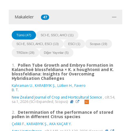
Makaleler
47
Tümü (47)
SCI-E, SSCI, AHCI (11)
SCI-E, SSCI, AHCI, ESCI (13)
ESCI (1)
Scopus (19)
TRDizin (28)
Diğer Yayınlar (5)
1.
Pollen Tube Growth and Embryo Formation in
Kalanchoë blossfeldiana × K. x houghtonii and K.
blossfeldiana: Insights for Overcoming
Hybridisation Challenges
Kahraman U.
,
KARABIYIK Ş.
,
Lütken H.
,
Favero
B. T.
New Zealand Journal of Crop and Horticultural Science
, cilt.54,
sa.1, 2026 (SCI-Expanded, Scopus)
2.
Determination of the performance of stored
pollen in different Citrus species
Çelikli F.
,
KARABIYIK Ş.
,
AKA KAÇAR Y.