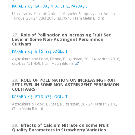
KARABIYIK Ş.
,
SARIDAŞ M. A.
,
ETİ S.
,
PAYDAŞ S.
Uluslararası Katılımlı Üzümsü Meyveler Sempozyumu, Adana,
Türkiye, 20 - 24 Eylül 2016, ss.70-78, (Tam Metin Bildiri)
27.
Role of Pollination on Increasing Fruit Set
Level ın Some Non-Astringent Persimmon
Cultivars
KARABIYIK Ş.
,
ETİ S.
,
YEŞİLOĞLU T.
Agriculture and Food, Elenite, Bulgaristan, 20 - 24 Haziran 2016,
cilt.4, ss.451-459, (Tam Metin Bildiri)
28.
ROLE OF POLLINATION ON INCREASING FRUIT
SET LEVEL IN SOME NON ASTRINGENT PERSIMMON
CULTIVARS
KARABIYIK Ş.
,
ETİ S.
,
YEŞİLOĞLU T.
Agriculture & Food, Burgaz, Bulgaristan, 20 - 24 Haziran 2016,
(Tam Metin Bildiri)
29.
Effects of Calcium Nitrate on Some Fruit
Quality Parameters in Strawberry Varieties