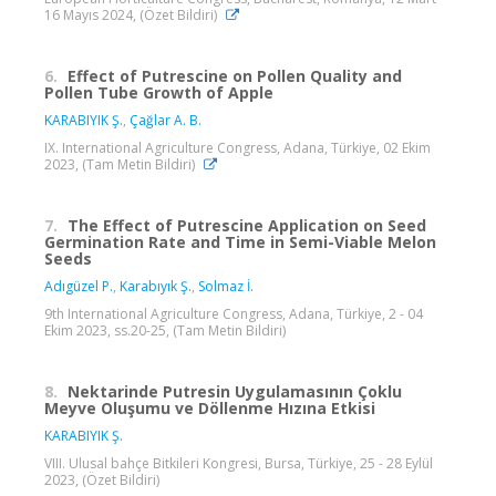
16 Mayıs 2024, (Özet Bildiri)
6.
Effect of Putrescine on Pollen Quality and
Pollen Tube Growth of Apple
KARABIYIK Ş.
,
Çağlar A. B.
IX. International Agriculture Congress, Adana, Türkiye, 02 Ekim
2023, (Tam Metin Bildiri)
7.
The Effect of Putrescine Application on Seed
Germination Rate and Time in Semi-Viable Melon
Seeds
Adıgüzel P.
,
Karabıyık Ş.
,
Solmaz İ.
9th International Agriculture Congress, Adana, Türkiye, 2 - 04
Ekim 2023, ss.20-25, (Tam Metin Bildiri)
8.
Nektarinde Putresin Uygulamasının Çoklu
Meyve Oluşumu ve Döllenme Hızına Etkisi
KARABIYIK Ş.
VIII. Ulusal bahçe Bitkileri Kongresi, Bursa, Türkiye, 25 - 28 Eylül
2023, (Özet Bildiri)