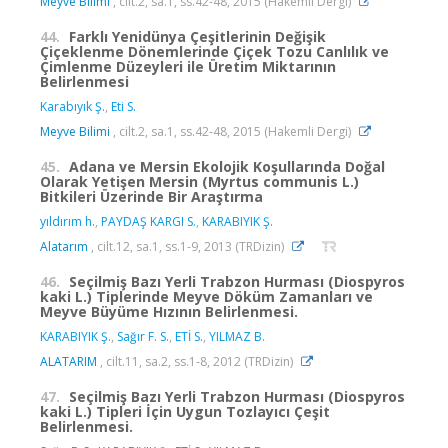
Meyve Bilimi
, cilt.2, sa.1, ss.42-48, 2015 (Hakemli Dergi)
44.
Farklı Yenidünya Çeşitlerinin Değişik
Çiçeklenme Dönemlerinde Çiçek Tozu Canlılık ve
Çimlenme Düzeyleri ile Üretim Miktarının
Belirlenmesi
Karabıyık Ş.
,
Eti S.
Meyve Bilimi
, cilt.2, sa.1, ss.42-48, 2015 (Hakemli Dergi)
45.
Adana ve Mersin Ekolojik Koşullarında Doğal
Olarak Yetişen Mersin (Myrtus communis L.)
Bitkileri Üzerinde Bir Araştırma
yıldırım h.
,
PAYDAŞ KARGI S.
,
KARABIYIK Ş.
Alatarım
, cilt.12, sa.1, ss.1-9, 2013 (TRDizin)
46.
Seçilmiş Bazı Yerli Trabzon Hurması (Diospyros
kaki L.) Tiplerinde Meyve Döküm Zamanları ve
Meyve Büyüme Hızının Belirlenmesi.
KARABIYIK Ş.
,
Sağır F. S.
,
ETİ S.
,
YILMAZ B.
ALATARIM
, cilt.11, sa.2, ss.1-8, 2012 (TRDizin)
47.
Seçilmiş Bazı Yerli Trabzon Hurması (Diospyros
kaki L.) Tipleri İçin Uygun Tozlayıcı Çeşit
Belirlenmesi.