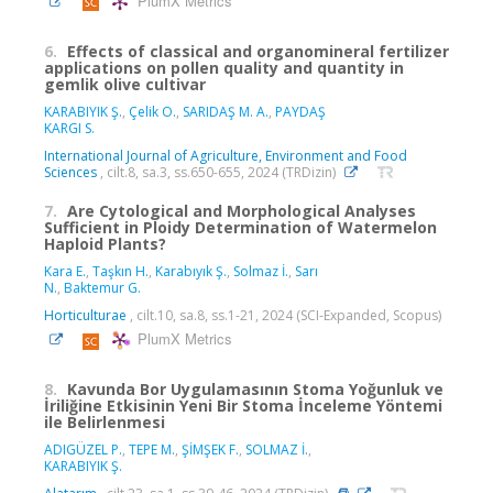
PlumX Metrics
6.
Effects of classical and organomineral fertilizer
applications on pollen quality and quantity in
gemlik olive cultivar
KARABIYIK Ş.
,
Çelik O.
,
SARIDAŞ M. A.
,
PAYDAŞ
KARGI S.
International Journal of Agriculture, Environment and Food
Sciences
, cilt.8, sa.3, ss.650-655, 2024 (TRDizin)
7.
Are Cytological and Morphological Analyses
Sufficient in Ploidy Determination of Watermelon
Haploid Plants?
Kara E.
,
Taşkın H.
,
Karabıyık Ş.
,
Solmaz İ.
,
Sarı
N.
,
Baktemur G.
Horticulturae
, cilt.10, sa.8, ss.1-21, 2024 (SCI-Expanded, Scopus)
PlumX Metrics
8.
Kavunda Bor Uygulamasının Stoma Yoğunluk ve
İriliğine Etkisinin Yeni Bir Stoma İnceleme Yöntemi
ile Belirlenmesi
ADIGÜZEL P.
,
TEPE M.
,
ŞİMŞEK F.
,
SOLMAZ İ.
,
KARABIYIK Ş.