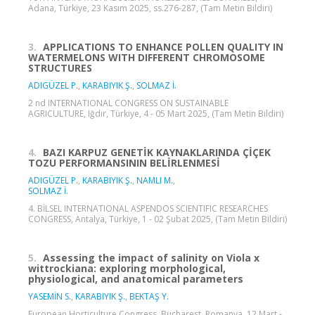
Adana, Türkiye, 23 Kasım 2025, ss.276-287, (Tam Metin Bildiri)
3.
APPLICATIONS TO ENHANCE POLLEN QUALITY IN
WATERMELONS WITH DIFFERENT CHROMOSOME
STRUCTURES
ADIGÜZEL P.
,
KARABIYIK Ş.
,
SOLMAZ İ.
2 nd INTERNATIONAL CONGRESS ON SUSTAINABLE
AGRICULTURE, Iğdır, Türkiye, 4 - 05 Mart 2025, (Tam Metin Bildiri)
4.
BAZI KARPUZ GENETİK KAYNAKLARINDA ÇİÇEK
TOZU PERFORMANSININ BELİRLENMESİ
ADIGÜZEL P.
,
KARABIYIK Ş.
,
NAMLI M.
,
SOLMAZ İ.
4. BİLSEL INTERNATIONAL ASPENDOS SCIENTIFIC RESEARCHES
CONGRESS, Antalya, Türkiye, 1 - 02 Şubat 2025, (Tam Metin Bildiri)
5.
Assessing the impact of salinity on Viola x
wittrockiana: exploring morphological,
physiological, and anatomical parameters
YASEMİN S.
,
KARABIYIK Ş.
,
BEKTAŞ Y.
European Horticulture Congress, Bucharest, Romanya, 12 Mart -