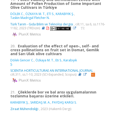
Amount of Pollen Production of Some Important
Olive Cultivars in Türkiye
DÖLEK C.
,
ÖZKAYA M. T.
,
ETİ S.
,
KARABIYIK Ş.
,
Taskin Madrigal Fletcher N.
Türk Tarım - Gıda Bilim ve Teknoloji dergisi
, cilt.11, sa.6, ss.1176-
1182, 2023 (TRDizin)
PlumX Metrics
20.
Evaluation of the effect of open-, self- and
cross pollinations on fruit set in Domat, Gemlik
and Sarı Ulak olive cultivars
Dölek Gencer C.
,
Özkaya M. T.
,
Eti S.
,
Karabıyık
Ş.
SCIENTIA HORTICULTURAE AN INTERNATIONAL JOURNAL
,
cilt.311, ss.1-10, 2023 (SCI-Expanded, Scopus)
PlumX Metrics
21.
Çileklerde bor ve bal arısı uygulamalarının
tozlanma başarısı üzerine etkileri.
KARABIYIK Ş.
,
SARIDAŞ M. A.
,
PAYDAŞ KARGI S.
Ziraat Mühendisliği
, 2023 (Hakemli Dergi)