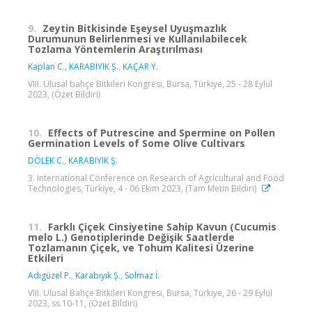
9.
Zeytin Bitkisinde Eşeysel Uyuşmazlık
Durumunun Belirlenmesi ve Kullanılabilecek
Tozlama Yöntemlerin Araştırılması
Kaplan C.
,
KARABIYIK Ş.
,
KAÇAR Y.
VIII. Ulusal bahçe Bitkileri Kongresi, Bursa, Türkiye, 25 - 28 Eylül
2023, (Özet Bildiri)
10.
Effects of Putrescine and Spermine on Pollen
Germination Levels of Some Olive Cultivars
DÖLEK C.
,
KARABIYIK Ş.
3. International Conference on Research of Agricultural and Food
Technologies, Türkiye, 4 - 06 Ekim 2023, (Tam Metin Bildiri)
11.
Farklı Çiçek Cinsiyetine Sahip Kavun (Cucumis
melo L.) Genotiplerinde Değişik Saatlerde
Tozlamanın Çiçek, ve Tohum Kalitesi Üzerine
Etkileri
Adıgüzel P.
,
Karabıyık Ş.
,
Solmaz İ.
VIII. Ulusal Bahçe Bitkileri Kongresi, Bursa, Türkiye, 26 - 29 Eylül
2023, ss.10-11, (Özet Bildiri)