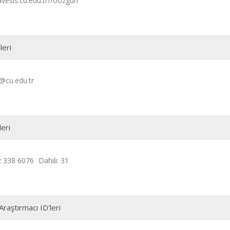
avesis.cu.edu.tr//oozgun
leri
@cu.edu.tr
leri
2 338 6076
Dahili: 31
Araştırmacı ID'leri