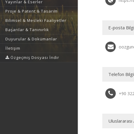
https://
Yayınlar & Eserler
Proje & Patent & Tasarım
Bilimsel & Mesleki Faaliyetler
E-posta Bilgi
Başarılar & Tanınırlık
Duyurular & Dokümanlar
oozgun
İletişim
Özgeçmiş Dosyası İndir
Telefon Bilgi
+90 32
Uluslararası 