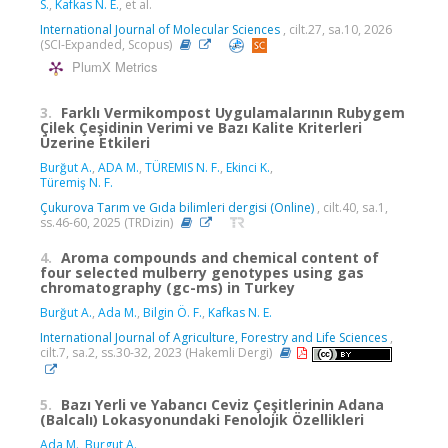
S.
,
Kafkas N. E.
, et al.
International Journal of Molecular Sciences
, cilt.27, sa.10, 2026
(SCI-Expanded, Scopus)
PlumX Metrics
3.
Farklı Vermikompost Uygulamalarının Rubygem
Çilek Çeşidinin Verimi ve Bazı Kalite Kriterleri
Üzerine Etkileri
Burğut A.
,
ADA M.
,
TÜREMIS N. F.
,
Ekinci K.
,
Türemiş N. F.
Çukurova Tarım ve Gıda bilimleri dergisi (Online)
, cilt.40, sa.1,
ss.46-60, 2025 (TRDizin)
4.
Aroma compounds and chemical content of
four selected mulberry genotypes using gas
chromatography (gc-ms) in Turkey
Burğut A.
,
Ada M.
,
Bilgin Ö. F.
,
Kafkas N. E.
International Journal of Agriculture, Forestry and Life Sciences
,
cilt.7, sa.2, ss.30-32, 2023 (Hakemli Dergi)
5.
Bazı Yerli ve Yabancı Ceviz Çeşitlerinin Adana
(Balcalı) Lokasyonundaki Fenolojik Özellikleri
Ada M.
,
Burgut A.