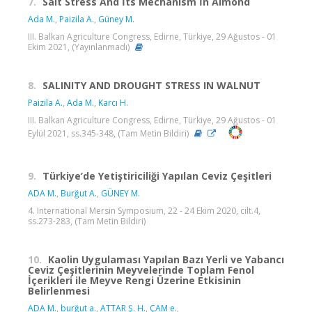
7.
Salt Stress And İts Mechanism İn Almond
Ada M.
,
Paizila A.
,
Güney M.
III. Balkan Agriculture Congress, Edirne, Türkiye, 29 Ağustos - 01
Ekim 2021, (Yayınlanmadı)
8.
SALINITY AND DROUGHT STRESS IN WALNUT
Paizila A.
,
Ada M.
,
Karcı H.
III. Balkan Agriculture Congress, Edirne, Türkiye, 29 Ağustos - 01
Eylül 2021, ss.345-348, (Tam Metin Bildiri)
9.
Türkiye’de Yetiştiriciliği Yapılan Ceviz Çeşitleri
ADA M.
,
Burğut A.
,
GÜNEY M.
4. International Mersin Symposium, 22 - 24 Ekim 2020, cilt.4,
ss.273-283, (Tam Metin Bildiri)
10.
Kaolin Uygulaması Yapılan Bazı Yerli ve Yabancı
Ceviz Çeşitlerinin Meyvelerinde Toplam Fenol
İçerikleri ile Meyve Rengi Üzerine Etkisinin
Belirlenmesi
ADA M.
,
burğut a.
,
ATTAR Ş. H.
,
ÇAM e.
,