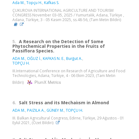
Ada M.
,
Topçu H.
,
Kafkas S.
ÇUKUROVA INTERNATIONAL AGRICULTURE AND TOURISM
CONGRESS November 03-05, 2025 / Yumurtalık, Adana, Türkiye ,
Adana, Türkiye, 3 - 05 Kasım 2025, ss.48-56, (Tam Metin Bildiri)
5.
A Research on the Detection of Some
Phytochemical Properties in the Fruits of
Passiflora Species.
ADA M.
,
OĞUZ İ.
,
KAFKAS N. E.
,
Burğut A.
,
TOPÇU H.
III.International Conference on Research of Agriculture and Food
Technologies, Adana, Türkiye, 4 - 06 Ekim 2023, (Tam Metin
PlumX Metrics
Bildiri)
6.
Salt Stress and its Mechaiısm in Almond
ADA M.
,
PAIZILA A.
,
GÜNEY M.
,
TOPÇU H.
III. Balkan Agrıcultural Congress, Edirne, Türkiye, 29 Ağustos - 01
Eylül 2021, (Özet Bildiri)