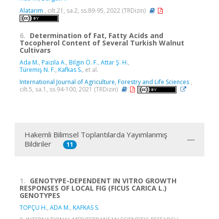
Alatarım
, cilt.21, sa.2, ss.89-95, 2022 (TRDizin)
6.
Determination of Fat, Fatty Acids and
Tocopherol Content of Several Turkish Walnut
Cultivars
Ada M.
,
Paizila A.
,
Bilgin Ö. F.
,
Attar Ş. H.
,
Türemiş N. F.
,
Kafkas S.
, et al.
International Journal of Agriculture, Forestry and Life Sciences
,
cilt.5, sa.1, ss.94-100, 2021 (TRDizin)
Hakemli Bilimsel Toplantılarda Yayımlanmış
Bildiriler
11
1.
GENOTYPE-DEPENDENT IN VITRO GROWTH
RESPONSES OF LOCAL FIG (FICUS CARICA L.)
GENOTYPES
TOPÇU H.
,
ADA M.
,
KAFKAS S.