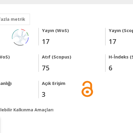
fazla metrik
Yayın (WoS)
Yayın (Sco
17
17
WoS)
Atıf (Scopus)
H-İndeks (
75
6
anlığı
Açık Erişim
3
lebilir Kalkınma Amaçları