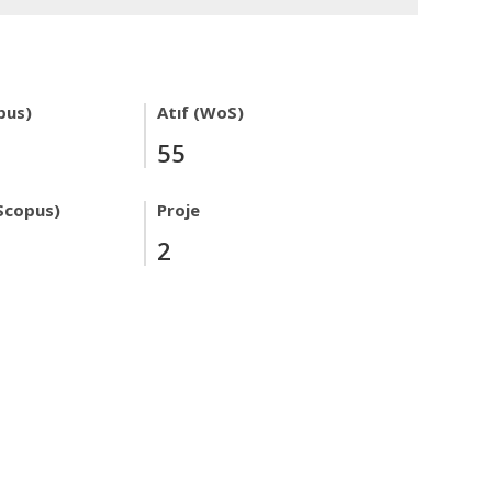
pus)
Atıf (WoS)
55
Scopus)
Proje
2