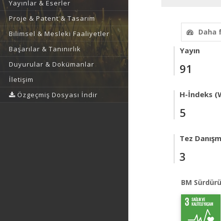
Yayınlar & Eserler
Proje & Patent & Tasarım
Daha 
Bilimsel & Mesleki Faaliyetler
Başarılar & Tanınırlık
Yayın
Duyurular & Dokümanlar
91
İletişim
H-İndeks (
Özgeçmiş Dosyası İndir
5
Tez Danışm
3
BM Sürdürü