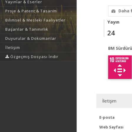
Yayınlar & Eserler
Daha 
Proje & Patent & Tasarım
Bilimsel & Mesleki Faaliyetler
Yayın
Başarılar & Tanınırlık
24
Duyurular & Dokümanlar
İletişim
BM Sürdürü
Özgeçmiş Dosyası İndir
İletişim
E-posta
Web Sayfası