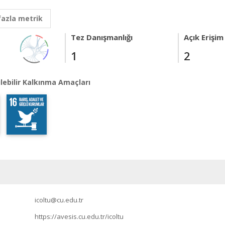
fazla metrik
Tez Danışmanlığı
Açık Erişim
1
2
lebilir Kalkınma Amaçları
icoltu@cu.edu.tr
https://avesis.cu.edu.tr/icoltu