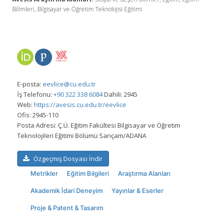
Bilimleri, Bilgisayar ve Öğretim Teknolojisi Eğitimi
E-posta:
eevlice@cu.edu.tr
İş Telefonu:
+90 322 338 6084
Dahili: 2945
Web:
https://avesis.cu.edu.tr/eevlice
Ofis:
2945-110
Posta Adresi:
Ç.Ü. Eğitim Fakültesi Bilgisayar ve Öğretim
Teknolojileri Eğitimi Bölümü Sarıçam/ADANA
Özgeçmiş Dosyası İndir
Metrikler
Eğitim Bilgileri
Araştırma Alanları
Akademik İdari Deneyim
Yayınlar & Eserler
Proje & Patent & Tasarım