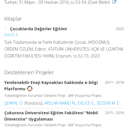
Türkiye, 31 Mayıs - 03 Haziran 2016, ss.53-54, (Özet Bildiri)
Kitaplar
1.
Çocuklarda Değerler Eğitimi
2023
EVLİCE E.
Türk Toplumunda ve Farklı Kültürlerde Çocuk, AYDOĞMUŞ
ÖRDEM ÖZLEM, Editör, ATATÜRK ÜNİVERSİTESİ AÇIK VE UZAKTAN
ÖĞRETİM FAKÜLTESİ YAYINI, Erzurum, ss.52-73, 2023
Desteklenen Projeler
Yenilenebilir Eneji Kaynakları hakkında e-bilgi
2017 - 2018
Platformu
Yükseköğretim Kurumları Destekli Proje , BAP Araştırma Projesi
ŞENKAL O.
(Yürütücü),
ARSLAN NAMLI N.
,
EVLİCE E.
,
SEZGİN M. E.
Çukurova Üniversitesi Eğitim Fakültesi "Mobil
2015 - 2016
Üniversite" Uygulaması
Yükseköğretim Kurumları Destekli Proje , BAP Araştırma Projesi