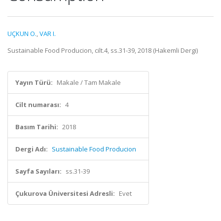
UÇKUN O.
,
VAR I.
Sustainable Food Producion, cilt.4, ss.31-39, 2018 (Hakemli Dergi)
Yayın Türü:
Makale / Tam Makale
Cilt numarası:
4
Basım Tarihi:
2018
Dergi Adı:
Sustainable Food Producion
Sayfa Sayıları:
ss.31-39
Çukurova Üniversitesi Adresli:
Evet