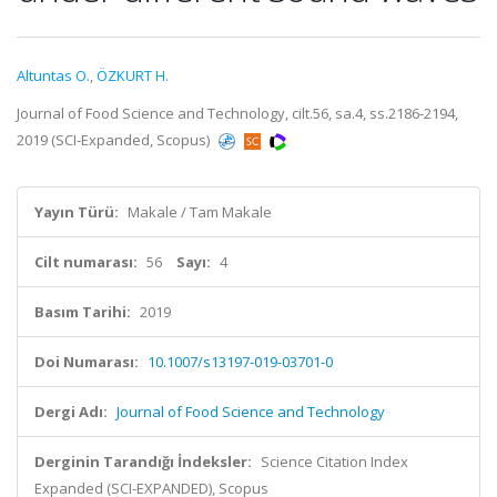
Altuntas O.
,
ÖZKURT H.
Journal of Food Science and Technology, cilt.56, sa.4, ss.2186-2194,
2019 (SCI-Expanded, Scopus)
Yayın Türü:
Makale / Tam Makale
Cilt numarası:
56
Sayı:
4
Basım Tarihi:
2019
Doi Numarası:
10.1007/s13197-019-03701-0
Dergi Adı:
Journal of Food Science and Technology
Derginin Tarandığı İndeksler:
Science Citation Index
Expanded (SCI-EXPANDED), Scopus