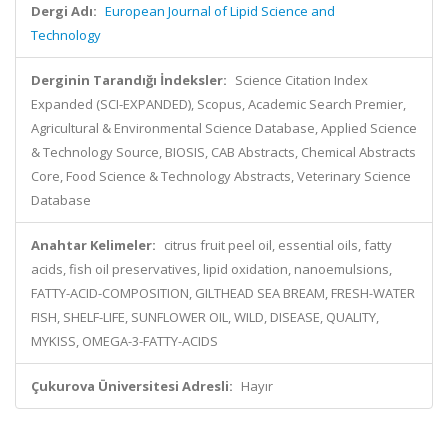
Dergi Adı:
European Journal of Lipid Science and
Technology
Derginin Tarandığı İndeksler:
Science Citation Index
Expanded (SCI-EXPANDED), Scopus, Academic Search Premier,
Agricultural & Environmental Science Database, Applied Science
& Technology Source, BIOSIS, CAB Abstracts, Chemical Abstracts
Core, Food Science & Technology Abstracts, Veterinary Science
Database
Anahtar Kelimeler:
citrus fruit peel oil, essential oils, fatty
acids, fish oil preservatives, lipid oxidation, nanoemulsions,
FATTY-ACID-COMPOSITION, GILTHEAD SEA BREAM, FRESH-WATER
FISH, SHELF-LIFE, SUNFLOWER OIL, WILD, DISEASE, QUALITY,
MYKISS, OMEGA-3-FATTY-ACIDS
Çukurova Üniversitesi Adresli:
Hayır