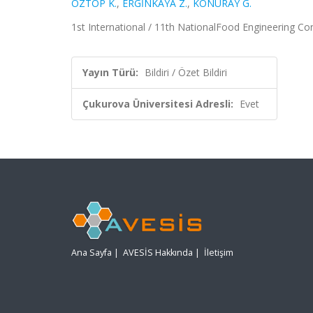
ÖZTOP K.
,
ERGİNKAYA Z.
,
KONURAY G.
1st International / 11th NationalFood Engineering Con
Yayın Türü:
Bildiri / Özet Bildiri
Çukurova Üniversitesi Adresli:
Evet
Ana Sayfa
|
AVESİS Hakkında
|
İletişim