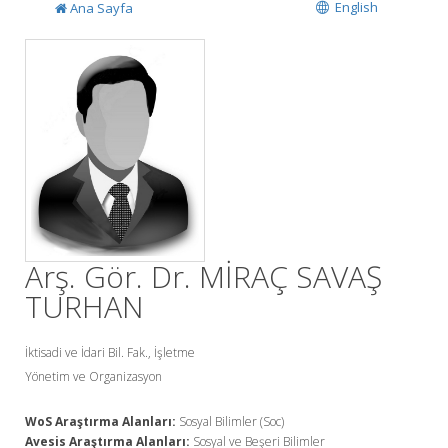
English
Ana Sayfa
Arş. Gör. Dr. MİRAÇ SAVAŞ
TURHAN
İktisadi ve İdari Bil. Fak., İşletme
Yönetim ve Organizasyon
WoS Araştırma Alanları:
Sosyal Bilimler (Soc)
Avesis Araştırma Alanları:
Sosyal ve Beşeri Bilimler