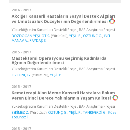
2016 - 2017
Akciğer Kanserli Hastaların Sosyal Destek Algıları
ve Umutsuzluk Düzeylerinin Değerlendirilmesi
Yükseköğretim Kurumları Destekli Proje , BAP Araştırma Projesi
BOZDOĞAN YEŞİLOT S.
(Yürütücü),
YEŞİL P.
,
ÖZTUNÇ G.
,
İNEL
MANAV A.
,
PAYDAŞ S.
2015 - 2017
Mastektomi Operasyonu Geçirmiş Kadınlarda
Ağrının Değerlendirilmesi
Yükseköğretim Kurumları Destekli Proje , BAP Araştırma Projesi
ÖZTUNÇ G.
(Yürütücü),
YEŞİL P.
2015 - 2017
Kemoterapi Alan Meme Kanserli Hastalara Bakım
Veren Birinci Derece Yakınlarının Yaşam Kalitesi
Yükseköğretim Kurumları Destekli Proje , BAP Araştırma Projesi
ESKİMEZ Z.
(Yürütücü),
ÖZTUNÇ G.
,
YEŞİL P.
,
TANRIVERDİ G.
,
Köse
Tosunöz İ.
2015 - 2017