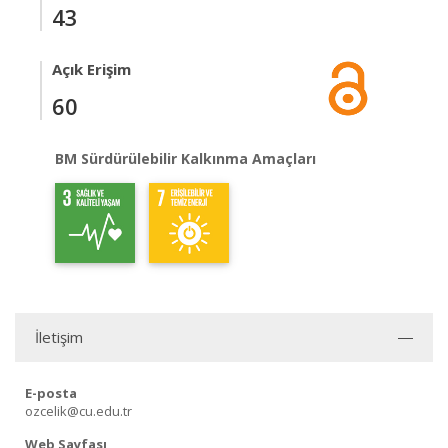
43
Açık Erişim
60
BM Sürdürülebilir Kalkınma Amaçları
İletişim
E-posta
ozcelik@cu.edu.tr
Web Sayfası