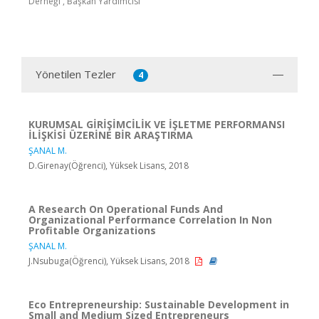
Derneği , Başkan Yardımcısı
Yönetilen Tezler
4
KURUMSAL GİRİŞİMCİLİK VE İŞLETME PERFORMANSI
İLİŞKİSİ ÜZERİNE BİR ARAŞTIRMA
ŞANAL M.
D.Girenay(Öğrenci), Yüksek Lisans, 2018
A Research On Operational Funds And
Organizational Performance Correlation In Non
Profitable Organizations
ŞANAL M.
J.Nsubuga(Öğrenci), Yüksek Lisans, 2018
Eco Entrepreneurship: Sustainable Development in
Small and Medium Sized Entrepreneurs