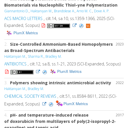
Biomaterials via Nucleophilic Thiol–yne Polymerization
Giannantonio D.
,
Haktanıyan M.
,
Brandolese A.
,
Arno M. C.
,
Dove A. P.
ACS MACRO LETTERS
, cilt.14, sa.10, ss.1359-1366, 2025 (SCI-
Expanded, Scopus)
PlumX Metrics
2.
Size-Controlled Ammonium-Based Homopolymers
2023
as Broad-Spectrum Antibacterials
Haktanıyan M.
,
Sharma R.
,
Bradley M.
ANTIBIOTICS
, cilt.12, sa.8, ss.1-21, 2023 (SCI-Expanded, Scopus)
PlumX Metrics
3.
Polymers showing intrinsic antimicrobial activity
2022
Haktanıyan M.
,
Bradley M.
CHEMICAL SOCIETY REVIEWS
, cilt.51, ss.8584-8611, 2022 (SCI-
PlumX Metrics
Expanded, Scopus)
4.
pH- and temperature-induced release
2017
of doxorubicin from multilayers of poly(2-isopropyl-2-
oxazoline) and tannic acid