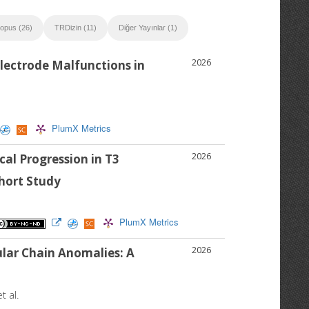
opus (26)
TRDizin (11)
Diğer Yayınlar (1)
2026
ectrode Malfunctions in
PlumX Metrics
2026
cal Progression in T3
ohort Study
PlumX Metrics
2026
lar Chain Anomalies: A
et al.