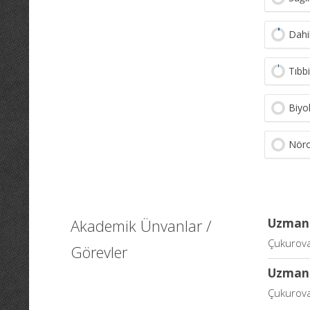
Dahil
Tıbbi
Biyo
Nöro
Akademik Ünvanlar /
Uzman
Çukurova 
Görevler
Uzman
Çukurova 