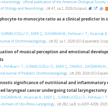
 neurotology : official publication of the American Otological Societ
of Otology and Neurotology
, cilt.47, sa.2, 2026 (Scopus)
hocyte-to-monocyte ratio as a clinical predictor in 
,
SÜRMELİOĞLU Ö.
,
EKER Ç.
,
DAĞKIRAN M.
,
Pehlivan I. T.
,
Alsancak B.
 Journal of Otorhinolaryngology
, cilt.92, sa.1, 2026 (SCI-Expanded, Sco
uation of musical perception and emotional developm
ts
A.
,
Pehli̇van I. T.
,
SÜRMELİOĞLU Ö.
,
EKER Ç.
,
ONAN E.
,
DAĞKIRAN M.
,
onal Journal of Pediatric Otorhinolaryngology
, cilt.200, 2026 (SCI-Expa
nostic significance of nutritional and inflammatory 
ed laryngeal cancer undergoing total laryngectomy
,
DAĞKIRAN M.
,
Alsancak B.
,
EKER Ç.
,
SÜRMELİOĞLU Ö.
,
Pehlivan I. T.
 Archives of Oto-Rhino-Laryngology
, cilt.282, sa.8, ss.4201-4209, 20