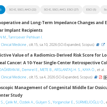
6)
SCI-E, SSCI, AHCI (22)
SCI-E, SSCI, AHCI, ESCI (27)
ESCI (5)
Sc
aoperative and Long-Term Impedance Changes and El
ar Implant Recipients
N M.
,
Tanrisever Pehlivan I.
f Clinical Medicine
, cilt.15, sa.10, 2026 (SCI-Expanded, Scopus)
ictive Value of a Radiomics-Derived Risk Score for Lo
eal Cancer: A 10-Year Single-Center Retrospective C
DAĞKIRAN M.
,
Demirel E.
,
METE B.
,
ARSLANTAŞ H. S.
,
KAYA Ö.
, et al.
f Clinical Medicine
, cilt.15, sa.4, 2026 (SCI-Expanded, Scopus)
scopic Management of Congenital Middle Ear Ossicu
enter Study
 S.
,
Çelik M.
,
Özdek A.
,
Gülşen S.
,
Yorgancilar E.
,
SÜRMELİOĞLU Ö.
, 