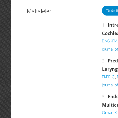
Makaleler
Tümü (3
1.
Intr
Cochle
DAĞKIRA
Journal o
2.
Pred
Laryng
EKER Ç.
,
Journal o
3.
Endo
Multic
Orhan K.