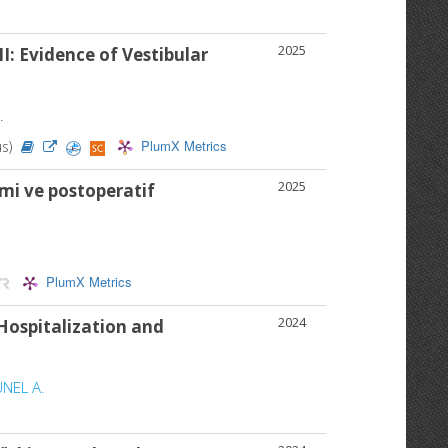
2025
I: Evidence of Vestibular
.
PlumX Metrics
us)
2025
imi ve postoperatif
PlumX Metrics
2024
Hospitalization and
ÜNEL A.