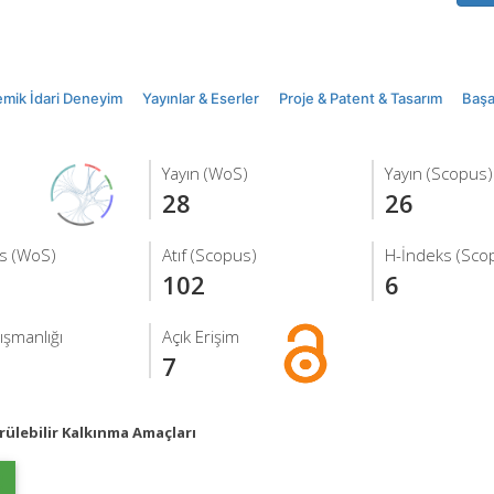
mik İdari Deneyim
Yayınlar & Eserler
Proje & Patent & Tasarım
Başar
Yayın (WoS)
Yayın (Scopus)
28
26
s (WoS)
Atıf (Scopus)
H-İndeks (Sco
102
6
ışmanlığı
Açık Erişim
7
ülebilir Kalkınma Amaçları