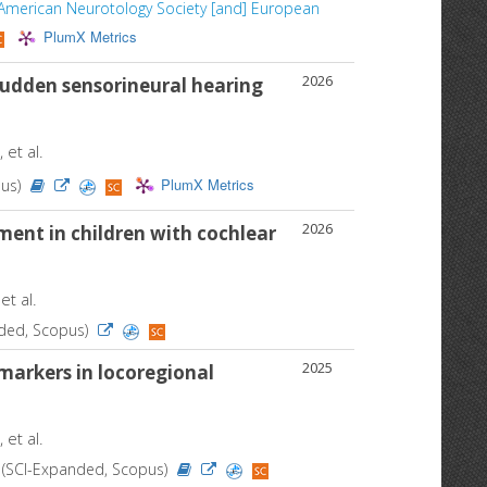
y, American Neurotology Society [and] European
PlumX Metrics
2026
sudden sensorineural hearing
, et al.
PlumX Metrics
pus)
2026
ent in children with cochlear
 et al.
nded, Scopus)
2025
markers in locoregional
, et al.
25 (SCI-Expanded, Scopus)