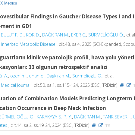
X Metrics
ovestibular Findings in Gaucher Disease Types I and II
ement in GD1
,
BULUT F. D.
,
KOR D.
,
DAĞKIRAN M.
,
EKER Ç.
,
SÜRMELİOĞLU Ö.
, et al
f Inherited Metabolic Disease
, cilt.48, sa.4, 2025 (SCI-Expanded, Scop
guatrların klinik ve patolojik profili, hava yolu yönet
asyonları: 33 olgunun retrospektif analizi
Er A.
,
ozen m.
,
onan e.
,
Dagkiran M.
,
Surmelioglu O.
, et al.
Medical Journal
, cilt.50, sa.1, ss.115-124, 2025 (ESCI, TRDizin)
uation of Combination Models Predicting Longterm 
cation Occurrence in Deep Neck Infection
SÜRMELİOĞLU O.
,
KARAKAYA S. P. Y.
,
DAĞKIRAN M.
,
TANRISEVER I.
,
ates
, cilt.14, sa.2, ss.19-24, 2024 (ESCI, TRDizin)