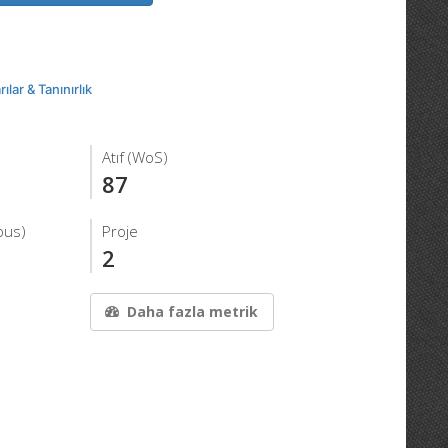
ılar & Tanınırlık
Atıf (WoS)
87
pus)
Proje
2
Daha fazla metrik