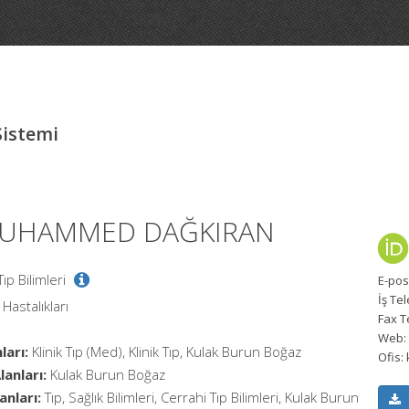
Sistemi
 MUHAMMED DAĞKIRAN
Tıp Bilimleri
E-pos
İş Te
Hastalıkları
Fax T
Web:
ları:
Klinik Tıp (Med), Klinik Tıp, Kulak Burun Boğaz
Ofis:
anları:
Kulak Burun Boğaz
anları:
Tıp, Sağlık Bilimleri, Cerrahi Tıp Bilimleri, Kulak Burun