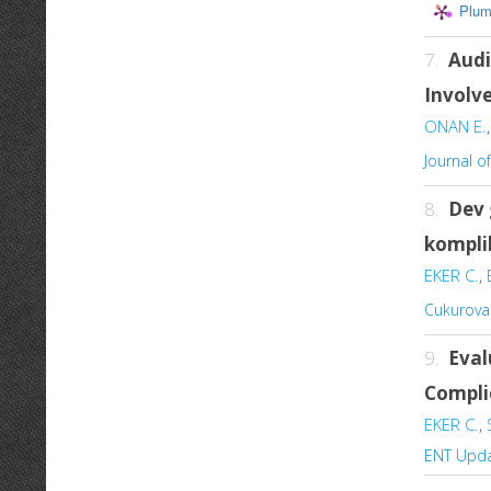
Plum
7.
Audi
Involv
ONAN E.
Journal o
8.
Dev 
komplik
EKER C.
,
Cukurova 
9.
Eval
Compli
EKER C.
,
ENT Upd