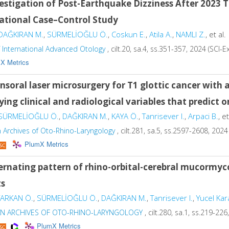
estigation of Post-Earthquake Dizziness After 2023 
ational Case–Control Study
DAĞKIRAN M.
,
SÜRMELİOĞLU Ö.
,
Coskun E.
,
Atila A.
,
NAMLI Z.
, et al.
f International Advanced Otology
, cilt.20, sa.4, ss.351-357, 2024 (SC
X Metrics
nsoral laser microsurgery for T1 glottic cancer with
ying clinical and radiological variables that predict
SÜRMELİOĞLU Ö.
,
DAĞKIRAN M.
,
KAYA Ö.
,
Tanrisever I.
,
Arpaci B.
, et
 Archives of Oto-Rhino-Laryngology
, cilt.281, sa.5, ss.2597-2608, 20
PlumX Metrics
ernating pattern of rhino-orbital-cerebral mucormyco
ts
TARKAN Ö.
,
SÜRMELİOĞLU Ö.
,
DAĞKIRAN M.
,
Tanrisever I.
,
Yucel Kar
N ARCHIVES OF OTO-RHINO-LARYNGOLOGY
, cilt.280, sa.1, ss.219-2
PlumX Metrics