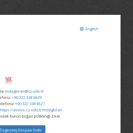
English
ta:
mdagkiran@cu.edu.tr
lefonu:
+90 322 338 6639
elefonu:
+90 322 338 6527
https://avesis.cu.edu.tr/mdagkiran
kulak burun boğaz polikliniği 2.kat
Özgeçmiş Dosyası İndir