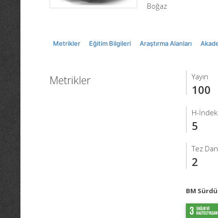
Boğaz
Metrikler
Eğitim Bilgileri
Araştırma Alanları
Akade
Yayın
Metrikler
100
H-İndek
5
Tez Dan
2
BM Sürdür