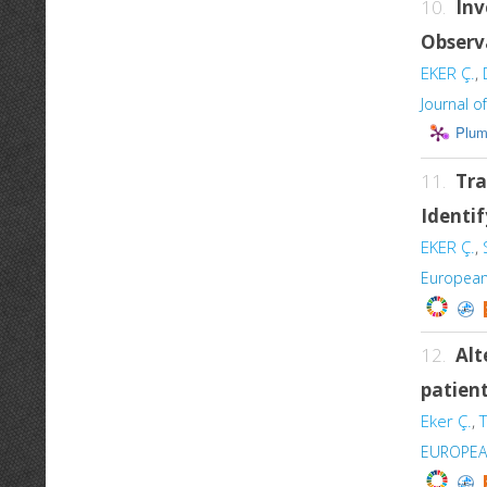
10.
Inv
Observ
EKER Ç.
,
Journal o
Plum
11.
Tra
Identif
EKER Ç.
,
European
12.
Alt
patien
Eker Ç.
,
EUROPEA