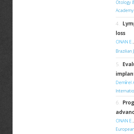
Otology &
Academy 
4.
Lymp
loss
ONAN E.
Brazilian
5.
Eval
implan
Demi̇rel 
Internati
6.
Prog
advanc
ONAN E.
European