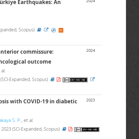
2024
Türkiye Earthquakes: An
I-Expanded, Scopus)
2024
 anterior commissure:
 oncological outcome
 al.
24 (SCI-Expanded, Scopus)
2023
sis with COVID-19 in diabetic
akaya S. P.
, et al.
26, 2023 (SCI-Expanded, Scopus)