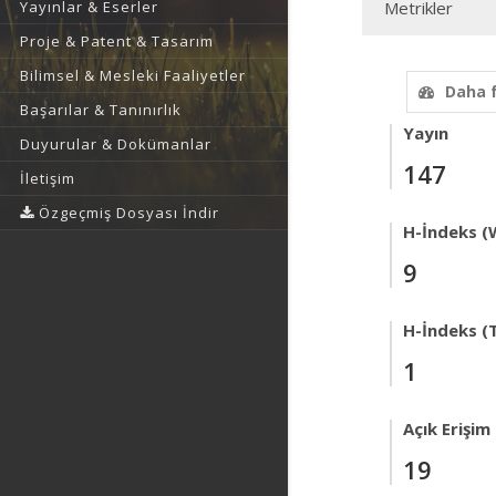
Yayınlar & Eserler
Metrikler
Proje & Patent & Tasarım
Bilimsel & Mesleki Faaliyetler
Daha 
Başarılar & Tanınırlık
Yayın
Duyurular & Dokümanlar
147
İletişim
Özgeçmiş Dosyası İndir
H-İndeks (
9
H-İndeks (T
1
Açık Erişim
19