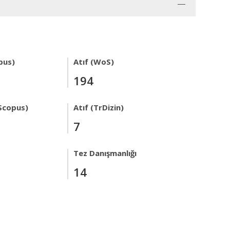
pus)
Atıf (WoS)
194
Scopus)
Atıf (TrDizin)
7
Tez Danışmanlığı
14