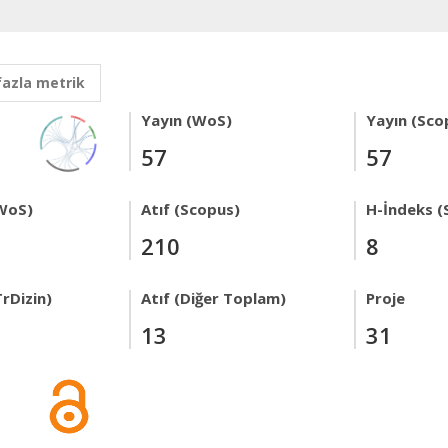
fazla metrik
Yayın (WoS)
Yayın (Sco
57
57
WoS)
Atıf (Scopus)
H-İndeks (
210
8
rDizin)
Atıf (Diğer Toplam)
Proje
13
31