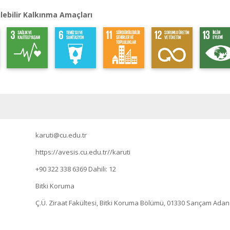
lebilir Kalkınma Amaçları
karuti@cu.edu.tr
https://avesis.cu.edu.tr//karuti
+90 322 338 6369
Dahili: 12
Bitki Koruma
Ç.Ü. Ziraat Fakültesi, Bitki Koruma Bölümü, 01330 Sarıçam Ada