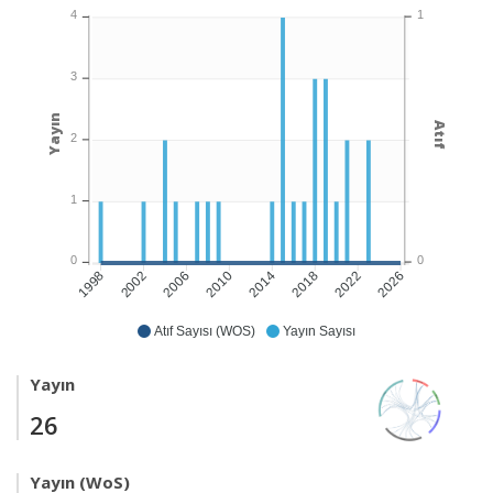
1
4
3
Yayın
Atıf
2
1
0
0
2002
2006
2010
2014
2018
2022
2026
1998
Atıf Sayısı (WOS)
Yayın Sayısı
Yayın
26
Yayın (WoS)