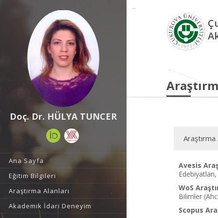
Çu
A
Araştırm
Doç. Dr. HÜLYA TUNCER
Araştırma 
Ana Sayfa
Avesis Araş
Edebiyatları,
Eğitim Bilgileri
WoS Araştı
Araştırma Alanları
Bilimler (Ahc
Akademik İdari Deneyim
Scopus Araş