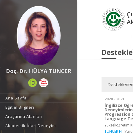
Çu
A
Destekle
Doç. Dr. HÜLYA TUNCER
Desteklenen
Ana Sayfa
2020 - 2021
İngilizce Öğ
Eğitim Bilgileri
Deneyimlerind
Progression o
Araştırma Alanları
Language Tea
Yükseköğretim Ku
Akademik İdari Deneyim
TUNCER H.
(Yürü