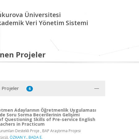
kurova Üniversitesi
kademik Veri Yönetim Sistemi
nen Projeler
 Projeler
6
retmen Adaylarının Öğretmenlik Uygulaması
e Soru Sorma Becerilerinin Gelişimi
f Questioning Skills of Pre-service English
chers in Practicum
rumları Destekli Proje , BAP Araştırma Projesi
tücü),
ÖZKAN Y.
,
BADA E.