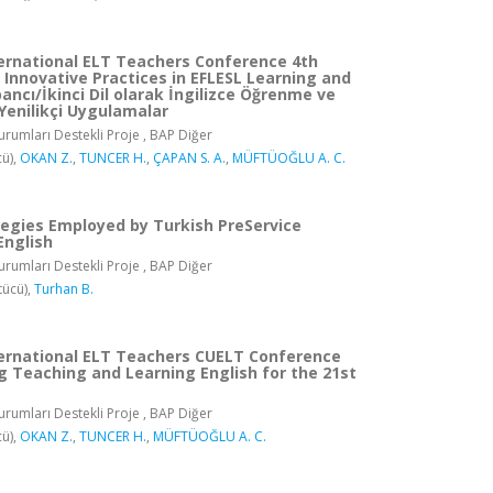
ernational ELT Teachers Conference 4th
 Innovative Practices in EFLESL Learning and
ncı/İkinci Dil olarak İngilizce Öğrenme ve
Yenilikçi Uygulamalar
rumları Destekli Proje , BAP Diğer
ü),
OKAN Z.
,
TUNCER H.
,
ÇAPAN S. A.
,
MÜFTÜOĞLU A. C.
tegies Employed by Turkish PreService
English
rumları Destekli Proje , BAP Diğer
tücü),
Turhan B.
ernational ELT Teachers CUELT Conference
g Teaching and Learning English for the 21st
rumları Destekli Proje , BAP Diğer
ü),
OKAN Z.
,
TUNCER H.
,
MÜFTÜOĞLU A. C.