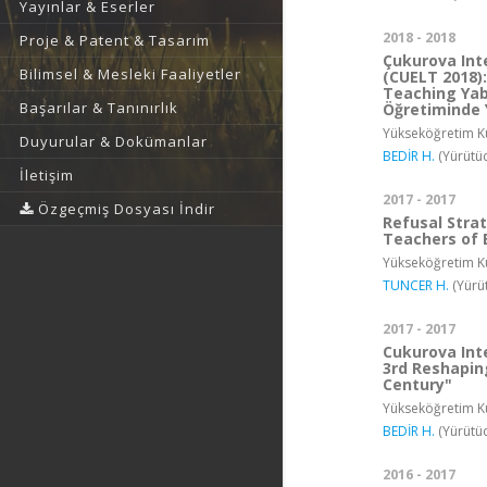
Yayınlar & Eserler
2018 - 2018
Proje & Patent & Tasarım
Çukurova Int
Bilimsel & Mesleki Faaliyetler
(CUELT 2018):
Teaching Yaba
Başarılar & Tanınırlık
Öğretiminde 
Yükseköğretim Ku
Duyurular & Dokümanlar
BEDİR H.
(Yürütüc
İletişim
2017 - 2017
Özgeçmiş Dosyası İndir
Refusal Stra
Teachers of 
Yükseköğretim Ku
TUNCER H.
(Yürü
2017 - 2017
Cukurova Int
3rd Reshapin
Century"
Yükseköğretim Ku
BEDİR H.
(Yürütüc
2016 - 2017