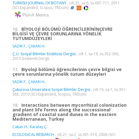
TURKISH JOURNAL OF BOTANY
, cilt.35, sa.6, ss.697-711, 2011
(SCI-Expanded, Scopus, TRDizin)
PlumX Metrics
16.
BİYOLOJİ BÖLÜMÜ ÖĞRENCİLERİNİNÇEVRE
BİLGİSİ VE ÇEVRE SORUNLARINA YÖNELİK
TUTUMDÜZEYLERİ
SADIK F.
,
ÇAKAN H.
Ç.Ü. Sosyal Bilimler Enstitüsü Dergisi
, cilt.1, sa.19, ss.352-365,
2010 (Hakemli Dergi)
17.
Biyoloji bölümü öğrencilerinin çevre bilgisi ve
çevre sorunlarına yönelik tutum düzeyleri
SADIK F.
,
ÇAKAN H.
Çukurova Üniversitesi Sosyal Bilimler Dergisi
, cilt.19, sa.1, ss.351-
365, 2010 (SCI-Expanded, Scopus, TRDizin)
18.
Interactions between mycorrhizal colonization
and plant life forms along the successional
gradient of coastal sand dunes in the eastern
Mediterranean, Turkey
Cakan H.
,
Karataş Ç.
ECOLOGICAL RESEARCH
, cilt.21, sa.2, ss.301-310, 2006 (SCI-