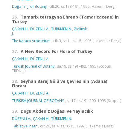
Doğa Tr. J. of Botany
, cilt.20, ss.173-191, 1996 (Hakemli Dergi)
26.
Tamarix tetragyna Ehrenb (Tamaricaceae) in
Turkey
ÇAKAN H.
,
DÜZENLİ A.
,
TÜRKMEN N.
,
Zielinski
J.
The Karaca Arboretum
, cilt.3, sa.1, ss.1-5, 1995 (Hakemsiz Dergi)
27.
A New Record For Flora of Turkey
ÇAKAN H.
,
DÜZENLİ A.
Turkish Journal of Botany
, sa.19, ss.491-492, 1995 (Scopus,
TRDizin)
28.
Seyhan Baraj Gölü ve Çevresinin (Adana)
Florası
ÇAKAN H.
,
DÜZENLİ A.
TURKISH JOURNAL OF BOTANY
, sa.17, ss.191-200, 1993 (Scopus)
29.
Doğu Akdeniz Doğası ve Yaylacılık
DÜZENLİ A.
,
ÇAKAN H.
,
TÜRKMEN N.
Tabiat ve İnsan
, cilt.26, sa.4, ss.10-15, 1992 (Hakemsiz Dergi)