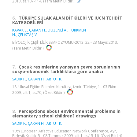
2013, ss.107-114, (Tam Metin Bildiri)
6.
TÜRKİYE SULAK ALAN BİTKİLERİ VE IUCN TEHDİT
KATEGORİLERİ
KAVAK S.
,
ÇAKAN H.
,
DÜZENLİ A.
,
TÜRKMEN
N.
,
ÇELİKTAŞ V.
BİYOLOJİK ÇEŞİTLİLİK SEMPOZYUMU-2013, 22 - 23 Mayıs 2013,
(Tam Metin Bildiri)
7.
Çocuk resimlerine yansıyan çevre sorunlarının
sosyo-ekonomik farklılıklara göre analizi
SADIK F.
,
ÇAKAN H.
,
ARTUT K.
18. Ulusal Eğitim Bilimleri Kurultayı, İzmir, Türkiye, 1 - 03 Ekim
2009, cilt.1, ss.70, (Özet Bildiri)
8.
Perceptions about environmental problems in
elemantary school children? drawings
SADIK F.
,
ÇAKAN H.
,
ARTUT K.
10th European Affective Education Network Conference, Ayr,
Birleşik Krallık, 5 - 08 Temmuz 2009, cilt.1, ss.15-16, (Özet Bildiri)