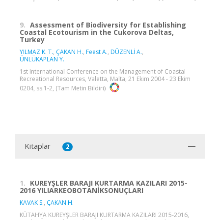
9.
Assessment of Biodiversity for Establishing
Coastal Ecotourism in the Cukorova Deltas,
Turkey
YILMAZ K. T.
,
ÇAKAN H.
,
Feest A.
,
DÜZENLİ A.
,
ÜNLÜKAPLAN Y.
1st International Conference on the Management of Coastal
Recreational Resources, Valetta, Malta, 21 Ekim 2004 - 23 Ekim
0204, ss.1-2, (Tam Metin Bildiri)
Kitaplar
2
1.
KUREYŞLER BARAJI KURTARMA KAZILARI 2015-
2016 YILIARKEOBOTANİKSONUÇLARI
KAVAK S.
,
ÇAKAN H.
KÜTAHYA KUREYŞLER BARAJI KURTARMA KAZILARI 2015-2016,