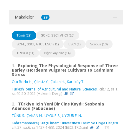
Makaleler
29
Tümü (29)
SCI-E, SSCI, AHCI (10)
SCI-E, SSCI, AHCI, ESCI (11)
ESCI (1)
Scopus (13)
TRDizin (11)
Diğer Yayınlar (14)
1.
Exploring The Physiological Response of Three
Barley (Hordeum vulgare) Cultivars to Cadmium
Stress
Otu Borlu H.
,
Çilesiz Y.
,
Çakan H.
,
Karaköy T.
Turkish Journal of Agricultural and Natural Sciences
, cilt.12, sa.1,
ss.40-50, 2025 (Hakemli Dergi)
2.
Türkiye İçin Yeni Bir Cins Kaydı: Sesbania
Adanson (Fabaceae)
TÜNK S.
,
ÇAKAN H.
,
UYGUR S.
,
UYGUR F. N.
Kahramanmaraş Sütçü İmam Üniversitesi Tarım ve Doğa Dergisi
,
cilt.27, sa.6, ss.1427-1433, 2024 (ESCI, TRDizin)