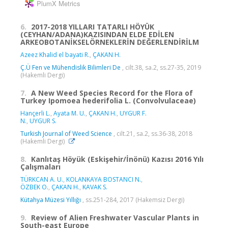
PlumX Metrics
6.
2017-2018 YILLARI TATARLI HÖYÜK
(CEYHAN/ADANA)KAZISINDAN ELDE EDİLEN
ARKEOBOTANİKSELÖRNEKLERİN DEĞERLENDİRİLM
Azeez Khalid el bayati R.
,
ÇAKAN H.
Ç.Ü Fen ve Mühendislik Bilimleri De
, cilt.38, sa.2, ss.27-35, 2019
(Hakemli Dergi)
7.
A New Weed Species Record for the Flora of
Turkey Ipomoea hederifolia L. (Convolvulaceae)
Hançerli L.
,
Ayata M. U.
,
ÇAKAN H.
,
UYGUR F.
N.
,
UYGUR S.
Turkish Journal of Weed Science
, cilt.21, sa.2, ss.36-38, 2018
(Hakemli Dergi)
8.
Kanlıtaş Höyük (Eskişehir/İnönü) Kazısı 2016 Yılı
Çalışmaları
TÜRKCAN A. U.
,
KOLANKAYA BOSTANCI N.
,
ÖZBEK O.
,
ÇAKAN H.
,
KAVAK S.
Kütahya Müzesi Yıllığı
, ss.251-284, 2017 (Hakemsiz Dergi)
9.
Review of Alien Freshwater Vascular Plants in
South-east Europe