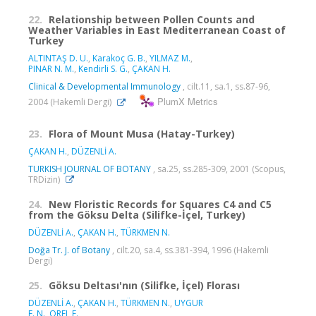
22.
Relationship between Pollen Counts and
Weather Variables in East Mediterranean Coast of
Turkey
ALTINTAŞ D. U.
,
Karakoç G. B.
,
YILMAZ M.
,
PINAR N. M.
,
Kendirli S. G.
,
ÇAKAN H.
Clinical & Developmental Immunology
, cilt.11, sa.1, ss.87-96,
PlumX Metrics
2004 (Hakemli Dergi)
23.
Flora of Mount Musa (Hatay-Turkey)
ÇAKAN H.
,
DÜZENLİ A.
TURKISH JOURNAL OF BOTANY
, sa.25, ss.285-309, 2001 (Scopus,
TRDizin)
24.
New Floristic Records for Squares C4 and C5
from the Göksu Delta (Silifke-İçel, Turkey)
DÜZENLİ A.
,
ÇAKAN H.
,
TÜRKMEN N.
Doğa Tr. J. of Botany
, cilt.20, sa.4, ss.381-394, 1996 (Hakemli
Dergi)
25.
Göksu Deltası'nın (Silifke, İçel) Florası
DÜZENLİ A.
,
ÇAKAN H.
,
TÜRKMEN N.
,
UYGUR
F. N.
,
OREL E.