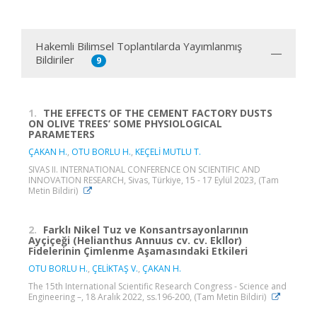
Hakemli Bilimsel Toplantılarda Yayımlanmış
Bildiriler
9
1.
THE EFFECTS OF THE CEMENT FACTORY DUSTS
ON OLIVE TREES’ SOME PHYSIOLOGICAL
PARAMETERS
ÇAKAN H.
,
OTU BORLU H.
,
KEÇELİ MUTLU T.
SIVAS II. INTERNATIONAL CONFERENCE ON SCIENTIFIC AND
INNOVATION RESEARCH, Sivas, Türkiye, 15 - 17 Eylül 2023, (Tam
Metin Bildiri)
2.
Farklı Nikel Tuz ve Konsantrsayonlarının
Ayçiçeği (Helianthus Annuus cv. cv. Ekllor)
Fidelerinin Çimlenme Aşamasındaki Etkileri
OTU BORLU H.
,
ÇELİKTAŞ V.
,
ÇAKAN H.
The 15th International Scientific Research Congress - Science and
Engineering –, 18 Aralık 2022, ss.196-200, (Tam Metin Bildiri)