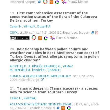
PlumX Metrics
Expanded, Scopus)
19.
First comprehensive assessment of the
conservation status of the flora of the Cukurova
Deltas, southern Turkey
Cakan H.
,
Yilmaz K.
,
Duzenli A.
ORYX
, cilt.39, sa.1, ss.17-21, 2005 (SCI-Expanded, Scopus)
PlumX Metrics
20.
Relationship between pollen counts and
weather variables in east-Mediterranean coast of
Turkey. Does it affect allergic symptoms in pollen
allergic children?
ALTINTAŞ D. U.
,
BİNGÖL KARAKOÇ G.
,
YILMAZ
M.
,
KENDİRLİ M.
,
kendirli G.
,
ÇAKAN H.
CLINICAL & DEVELOPMENTAL IMMUNOLOGY
, sa.11, ss.87-96,
2004 (Hakemli Dergi)
21.
Tamarix duezenlii (Tamaricaceae) - a species
new to science from southern Turkey
Cakan H.
,
Zielinski J.
ACTA SOCIETATIS BOTANICORUM POLONIAE
, cilt.73, sa.1, ss.53-
55, 2004 (SCI-Expanded, Scopus)