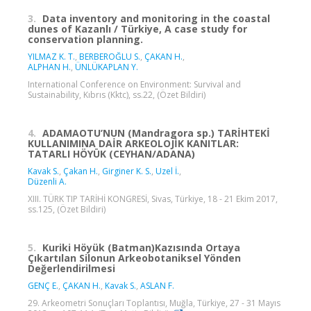
3.
Data inventory and monitoring in the coastal
dunes of Kazanlı / Türkiye, A case study for
conservation planning.
YILMAZ K. T.
,
BERBEROĞLU S.
,
ÇAKAN H.
,
ALPHAN H.
,
ÜNLÜKAPLAN Y.
International Conference on Environment: Survival and
Sustainability, Kıbrıs (Kktc), ss.22, (Özet Bildiri)
4.
ADAMAOTU’NUN (Mandragora sp.) TARİHTEKİ
KULLANIMINA DAİR ARKEOLOJİK KANITLAR:
TATARLI HÖYÜK (CEYHAN/ADANA)
Kavak S.
,
Çakan H.
,
Girginer K. S.
,
Uzel İ.
,
Düzenli A.
XIII. TÜRK TIP TARİHİ KONGRESİ, Sivas, Türkiye, 18 - 21 Ekim 2017,
ss.125, (Özet Bildiri)
5.
Kuriki Höyük (Batman)Kazısında Ortaya
Çıkartılan Silonun Arkeobotaniksel Yönden
Değerlendirilmesi
GENÇ E.
,
ÇAKAN H.
,
Kavak S.
,
ASLAN F.
29. Arkeometri Sonuçları Toplantısı, Muğla, Türkiye, 27 - 31 Mayıs