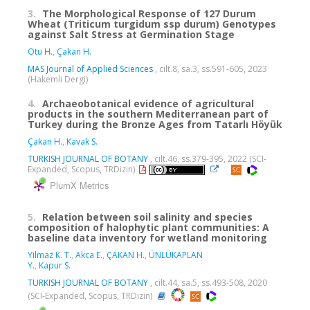
3.
The Morphological Response of 127 Durum
Wheat (Triticum turgidum ssp durum) Genotypes
against Salt Stress at Germination Stage
Otu H.
,
Çakan H.
MAS Journal of Applied Sciences
, cilt.8, sa.3, ss.591-605, 2023
(Hakemli Dergi)
4.
Archaeobotanical evidence of agricultural
products in the southern Mediterranean part of
Turkey during the Bronze Ages from Tatarlı Höyük
Çakan H.
,
Kavak S.
TURKISH JOURNAL OF BOTANY
, cilt.46, ss.379-395, 2022 (SCI-
Expanded, Scopus, TRDizin)
PlumX Metrics
5.
Relation between soil salinity and species
composition of halophytic plant communities: A
baseline data inventory for wetland monitoring
Yilmaz K. T.
,
Akca E.
,
ÇAKAN H.
,
ÜNLÜKAPLAN
Y.
,
Kapur S.
TURKISH JOURNAL OF BOTANY
, cilt.44, sa.5, ss.493-508, 2020
(SCI-Expanded, Scopus, TRDizin)