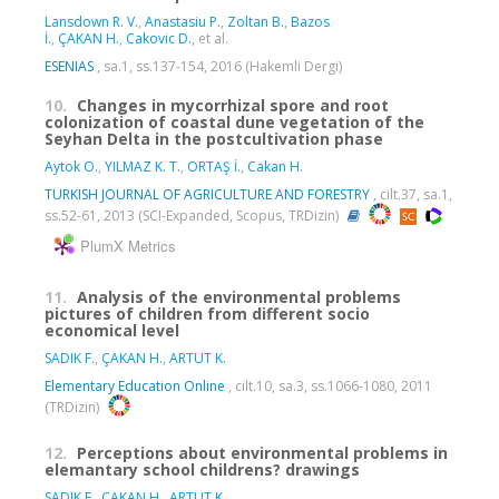
Lansdown R. V.
,
Anastasiu P.
,
Zoltan B.
,
Bazos
İ.
,
ÇAKAN H.
,
Cakovic D.
, et al.
ESENIAS
, sa.1, ss.137-154, 2016 (Hakemli Dergi)
10.
Changes in mycorrhizal spore and root
colonization of coastal dune vegetation of the
Seyhan Delta in the postcultivation phase
Aytok O.
,
YILMAZ K. T.
,
ORTAŞ İ.
,
Cakan H.
TURKISH JOURNAL OF AGRICULTURE AND FORESTRY
, cilt.37, sa.1,
ss.52-61, 2013 (SCI-Expanded, Scopus, TRDizin)
PlumX Metrics
11.
Analysis of the environmental problems
pictures of children from different socio
economical level
SADIK F.
,
ÇAKAN H.
,
ARTUT K.
Elementary Education Online
, cilt.10, sa.3, ss.1066-1080, 2011
(TRDizin)
12.
Perceptions about environmental problems in
elemantary school childrens? drawings
SADIK F.
,
ÇAKAN H.
,
ARTUT K.