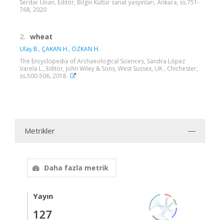
Serdar Ünan, Editör, Bilgin Kültür sanat yasyınları, Ankara, ss.751-
768, 2020
2.
wheat
Ulaş B.
,
ÇAKAN H.
,
ÖZKAN H.
The Encyclopedia of Archaeological Sciences, Sandra López
Varela L., Editör, John Wiley & Sons, West Sussex, UK , Chichester,
ss.500-506, 2018
Metrikler
Daha fazla metrik
Yayın
127