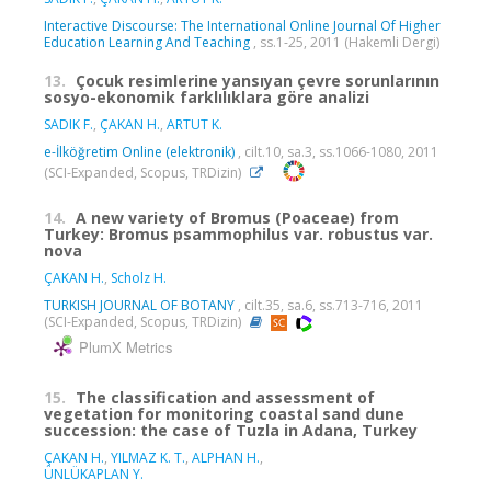
Interactive Discourse: The International Online Journal Of Higher
Education Learning And Teaching
, ss.1-25, 2011 (Hakemli Dergi)
13.
Çocuk resimlerine yansıyan çevre sorunlarının
sosyo-ekonomik farklılıklara göre analizi
SADIK F.
,
ÇAKAN H.
,
ARTUT K.
e-İlköğretim Online (elektronik)
, cilt.10, sa.3, ss.1066-1080, 2011
(SCI-Expanded, Scopus, TRDizin)
14.
A new variety of Bromus (Poaceae) from
Turkey: Bromus psammophilus var. robustus var.
nova
ÇAKAN H.
,
Scholz H.
TURKISH JOURNAL OF BOTANY
, cilt.35, sa.6, ss.713-716, 2011
(SCI-Expanded, Scopus, TRDizin)
PlumX Metrics
15.
The classification and assessment of
vegetation for monitoring coastal sand dune
succession: the case of Tuzla in Adana, Turkey
ÇAKAN H.
,
YILMAZ K. T.
,
ALPHAN H.
,
ÜNLÜKAPLAN Y.