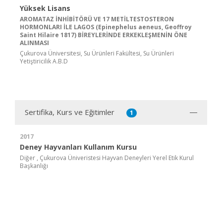
Yüksek Lisans
AROMATAZ İNHİBİTÖRÜ VE 17 METİLTESTOSTERON
HORMONLARI İLE LAGOS (Epinephelus aeneus, Geoffroy
Saint Hilaire 1817) BİREYLERİNDE ERKEKLEŞMENİN ÖNE
ALINMASI
Çukurova Üniversitesi, Su Ürünleri Fakültesi, Su Ürünleri
Yetiştiricilik A.B.D
Sertifika, Kurs ve Eğitimler
1
2017
Deney Hayvanları Kullanım Kursu
Diğer , Çukurova Üniveristesi Hayvan Deneyleri Yerel Etik Kurul
Başkanlığı