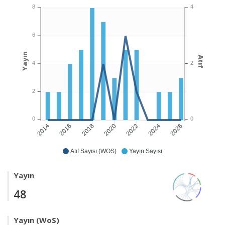
4
8
6
Yayın
Atıf
2
4
2
0
0
2016
2018
2020
2022
2026
2014
2024
Atıf Sayısı (WOS)
Yayın Sayısı
Yayın
48
Yayın (WoS)