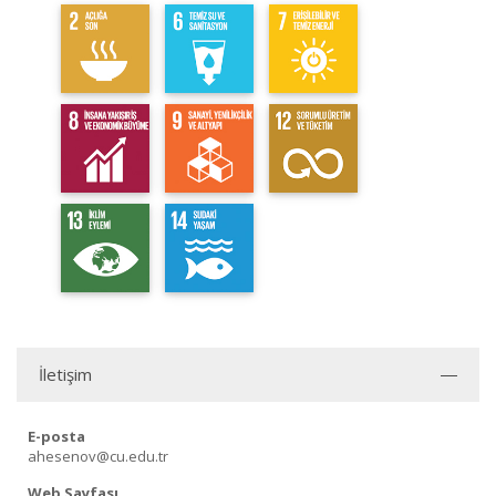
İletişim
E-posta
ahesenov@cu.edu.tr
Web Sayfası