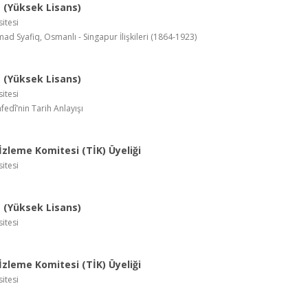
(Yüksek Lisans)
itesi
d Syafiq, Osmanlı - Singapur İlişkileri (1864-1923)
(Yüksek Lisans)
itesi
fedî’nin Tarih Anlayışı
zleme Komitesi (TİK) Üyeliği
itesi
(Yüksek Lisans)
itesi
zleme Komitesi (TİK) Üyeliği
itesi