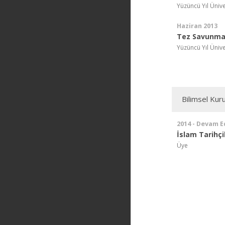
Yüzüncü Yıl Ünive
Haziran 2013
Tez Savunma 
Yüzüncü Yıl Ünive
Bilimsel Kuru
2014 - Devam E
İslam Tarihçi
Üye