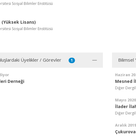
rsitesi Sosyal Bilimler Enstitüsü
(Yüksek Lisans)
rsitesi Sosyal Bilimler Enstitüsü
luşlardaki Üyelikler / Görevler
Bilimsel
1
diyor
Haziran 20
leri Derneği
Mesned İl
Diğer Dergil
Mayıs 2020
İlader İla
Diğer Dergil
Aralık 201
Çukurova 