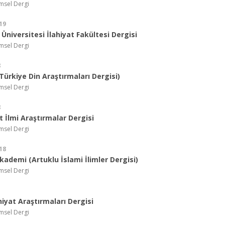
imsel Dergi
19
Üniversitesi İlahiyat Fakültesi Dergisi
imsel Dergi
8
ürkiye Din Araştırmaları Dergisi)
imsel Dergi
8
t İlmi Araştırmalar Dergisi
imsel Dergi
18
kademi (Artuklu İslami İlimler Dergisi)
imsel Dergi
hiyat Araştırmaları Dergisi
imsel Dergi