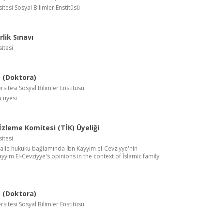
tesi Sosyal Bilimler Enstitüsü
lik Sınavı
itesi
 (Doktora)
rsitesi Sosyal Bilimler Enstitüsü
u üyesi
zleme Komitesi (TİK) Üyeliği
itesi
m aile hukuku bağlamında İbn Kayyim el-Cevziyye'nin
ayyim El-Cevziyye's opinions in the context of İslamic family
 (Doktora)
rsitesi Sosyal Bilimler Enstitüsü