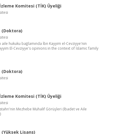
zleme Komitesi (TİK) Üyeliği
itesi
 (Doktora)
itesi
am aile hukuku bağlamında İbn Kayyim el-Cevziyye'nin
ayyim El-Cevziyye's opinions in the context of İslamic family
 (Doktora)
itesi
zleme Komitesi (TİK) Üyeliği
itesi
İstahri'nin Mezhebe Muhalif Görüşleri (İbadet ve Aile
)
(Yüksek Lisans)