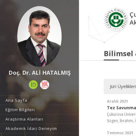
Çu
A
Bilimsel
Doç. Dr. ALİ HATALMIŞ
Jüri Üyelikler
Ana Sayfa
Aralık 2021
Tez Savunma
Eğitim Bilgileri
Çukurova Ünivers
Araştırma Alanları
Sizgen, İbrahim, 
Akademik İdari Deneyim
Temmuz 2021