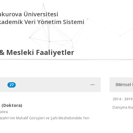
kurova Üniversitesi
kademik Veri Yönetim Sistemi
 & Mesleki Faaliyetler
i
Bilimsel 
27
2014 - 2019
 (Doktora)
Danışma Kur
itesi
İstahri'nin Muhalif Görüşleri ve Şafii Mezhebindeki Yeri