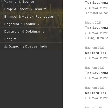
Yayınlar & Eserler
Tez Savunma 
Çukurova Ünivers
Proje & Patent & Tasarım
Bin Mardi, Muhama
Bilimsel & Mesleki Faaliyetler
Mayıs 2021
Başarılar & Tanınırlık
Tez Savunma 
Duyurular & Dokümanlar
Çukurova Ünivers
Turunç, Sultan, Sa
İletişim
Özgeçmiş Dosyası İndir
Haziran 2020
Doktora Tez İ
Çukurova Ünivers
Haziran 2020
Tez Savunma 
Çukurova Ünivers
Haziran 2020
Doktora Tez İ
Çukurova Ünivers
Mayıs 2020