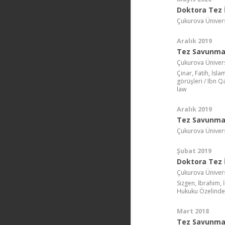
Doktora Tez İ
Çukurova Ünivers
Aralık 2019
Tez Savunma
Çukurova Ünivers
Çinar, Fatih, İsl
görüşleri / Ibn Q
law
Aralık 2019
Tez Savunma
Çukurova Ünivers
Şubat 2019
Doktora Tez İ
Çukurova Ünivers
Sizgen, İbrahim, 
Hukuku Özelinde
Mart 2018
Tez Savunma 