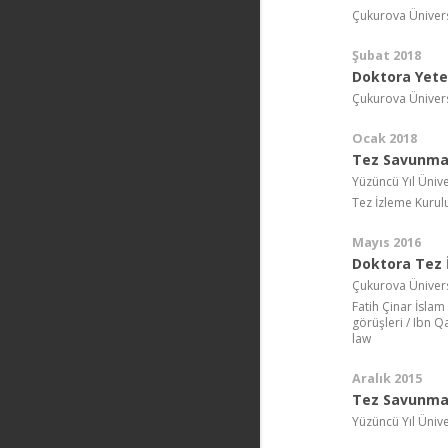
Çukurova Üniversi
Şubat 2018
Doktora Yeter
Çukurova Ünivers
Ocak 2018
Tez Savunma
Yüzüncü Yıl Ünive
Tez İzleme Kurul
Mayıs 2016
Doktora Tez İ
Çukurova Ünivers
Fatih Çinar İsla
görüşleri / Ibn Q
law
Aralık 2015
Tez Savunma
Yüzüncü Yıl Ünive