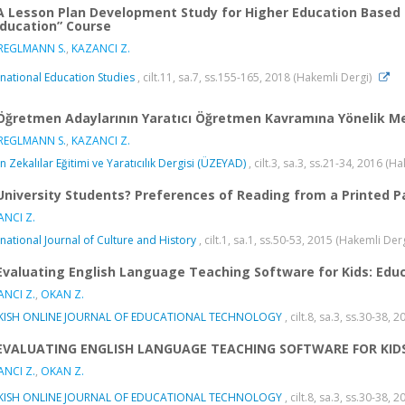
A Lesson Plan Development Study for Higher Education Base
Education” Course
REGLMANN S.
,
KAZANCI Z.
rnational Education Studies
, cilt.11, sa.7, ss.155-165, 2018 (Hakemli Dergi)
Öğretmen Adaylarının Yaratıcı Öğretmen Kavramına Yönelik Met
REGLMANN S.
,
KAZANCI Z.
n Zekalılar Eğitimi ve Yaratıcılık Dergisi (ÜZEYAD)
, cilt.3, sa.3, ss.21-34, 2016 (H
University Students? Preferences of Reading from a Printed Pap
NCI Z.
rnational Journal of Culture and History
, cilt.1, sa.1, ss.50-53, 2015 (Hakemli Der
Evaluating English Language Teaching Software for Kids: Educ
NCI Z.
,
OKAN Z.
KISH ONLINE JOURNAL OF EDUCATIONAL TECHNOLOGY
, cilt.8, sa.3, ss.30-38,
EVALUATING ENGLISH LANGUAGE TEACHING SOFTWARE FOR KID
NCI Z.
,
OKAN Z.
KISH ONLINE JOURNAL OF EDUCATIONAL TECHNOLOGY
, cilt.8, sa.3, ss.30-38, 