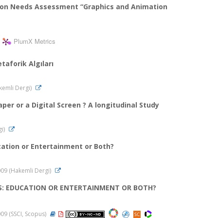
d on Needs Assessment “Graphics and Animation
PlumX Metrics
aforik Algıları
akemli Dergi)
er or a Digital Screen ? A longitudinal Study
gi)
ation or Entertainment or Both?
 2009 (Hakemli Dergi)
S: EDUCATION OR ENTERTAINMENT OR BOTH?
2009 (SSCI, Scopus)