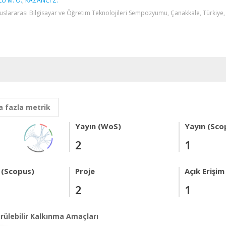
U M. O.
,
KAZANCI Z.
luslararası Bilgisayar ve Öğretim Teknolojileri Sempozyumu, Çanakkale, Türkiye, 
 fazla metrik
Yayın (WoS)
Yayın (Sco
2
1
 (Scopus)
Proje
Açık Erişim
2
1
rülebilir Kalkınma Amaçları