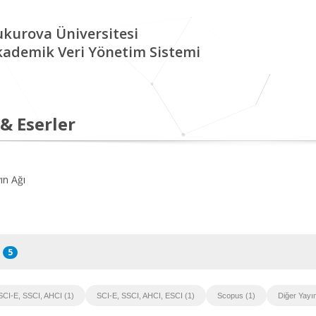
kurova Üniversitesi
kademik Veri Yönetim Sistemi
 & Eserler
ın Ağı
5
SCI-E, SSCI, AHCI (1)
SCI-E, SSCI, AHCI, ESCI (1)
Scopus (1)
Diğer Yayın