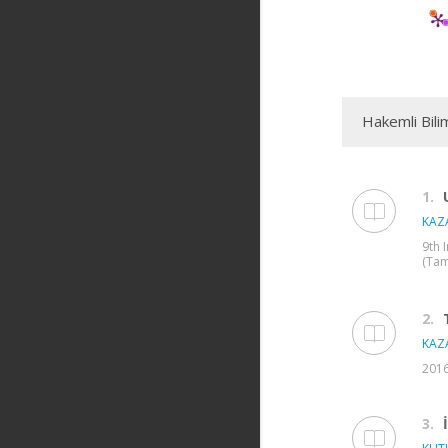
Hakemli Bili
1.
KAZA
9th 
(Tam
2.
KAZA
2016
3.