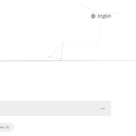
English
lar (4)