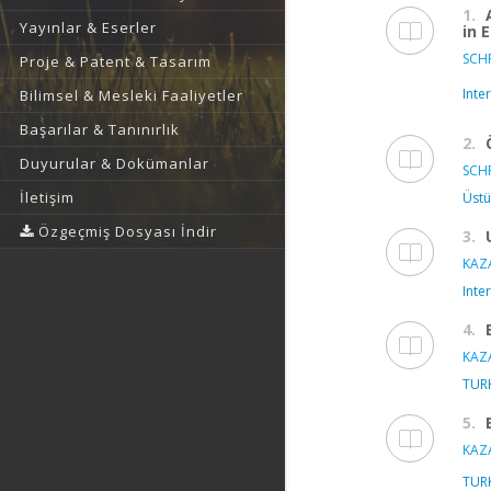
1.
Yayınlar & Eserler
in 
SCH
Proje & Patent & Tasarım
Inte
Bilimsel & Mesleki Faaliyetler
Başarılar & Tanınırlık
2.
Duyurular & Dokümanlar
SCH
İletişim
Üstü
Özgeçmiş Dosyası İndir
3.
KAZA
Inte
4.
KAZA
TUR
5.
KAZA
TUR