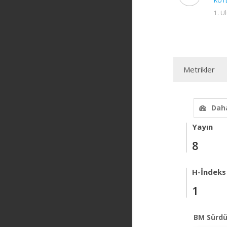
KUTL
1. U
Metrikler
Daha
Yayın
8
H-İndeks
1
BM Sürdü