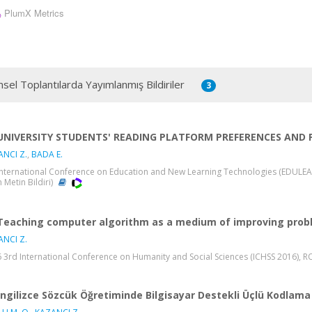
PlumX Metrics
msel Toplantılarda Yayımlanmış Bildiriler
3
UNIVERSITY STUDENTS' READING PLATFORM PREFERENCES AND
NCI Z.
,
BADA E.
International Conference on Education and New Learning Technologies (EDULEAR
 Metin Bildiri)
Teaching computer algorithm as a medium of improving proble
NCI Z.
 3rd International Conference on Humanity and Social Sciences (ICHSS 2016), RO
İngilizce Sözcük Öğretiminde Bilgisayar Destekli Üçlü Kodlama Y