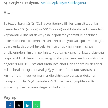
Açık Arşiv Koleksiyonu:
AVESİS Açık Erişim Koleksiyonu
Özet:
Bu tezde, bakır sülfür (CuS, covellite) ince filmler, cam alt tabanlar
üzerinde 27 °C (96 saat) ve 50 °C (7 saat) sıcaklıklarda farklı bakır tuz
kaynakları kullanılarak kimyasal depolama yöntemi ile hazırlandı.
Bakır sülfür ince filmlerin fiziksel özellikleri (yapısal, optik, morfolojik
ve elektriksel) detaylı bir şekilde incelendi. X-ışını kırınım (XRD)
analizlerinden filmlerin polikristal yapıda hekzagonal fazda oluştuğu
tespit edildi. Filmlerin oda sıcaklığındaki optik geçirgenlik ve soğurma
değerleri 400
–
1100 nm aralığında incelendi. Daha sonra bu değerler
kullanılarak enerji bant aralığı
E
, yansıma
R
, sönüm katsayısı
k
,
g
kırılma indisi
n
, reel ve imajiner dielektrik sabitler
ε
,
ε
değerleri
1
2
hesaplandı. Hall ölçümlerinden, CuS ince filmler
p
-tipi iletkenlik
göstermiştir ve özdirenç değerleri bulunmuştur.
Paylaş