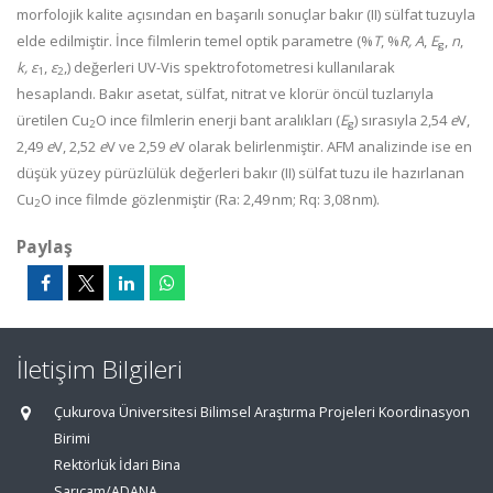
morfolojik kalite açısından en başarılı sonuçlar bakır (II) sülfat tuzuyla
elde edilmiştir. İnce filmlerin temel optik parametre (%
T
, %
R,
A
,
E
,
n
,
g
k, ε
,
ε
,) değerleri UV-Vis spektrofotometresi kullanılarak
1
2
hesaplandı. Bakır asetat, sülfat, nitrat ve klorür öncül tuzlarıyla
üretilen Cu
O ince filmlerin enerji bant aralıkları (
E
) sırasıyla 2,54
e
V,
2
g
2,49
e
V, 2,52
e
V ve 2,59
e
V olarak belirlenmiştir. AFM analizinde ise en
düşük yüzey pürüzlülük değerleri bakır (II) sülfat tuzu ile hazırlanan
Cu
O ince filmde gözlenmiştir (Ra: 2,49 nm; Rq: 3,08 nm).
2
Paylaş
İletişim Bilgileri
Çukurova Üniversitesi Bilimsel Araştırma Projeleri Koordinasyon
Birimi
Rektörlük İdari Bina
Sarıçam/ADANA