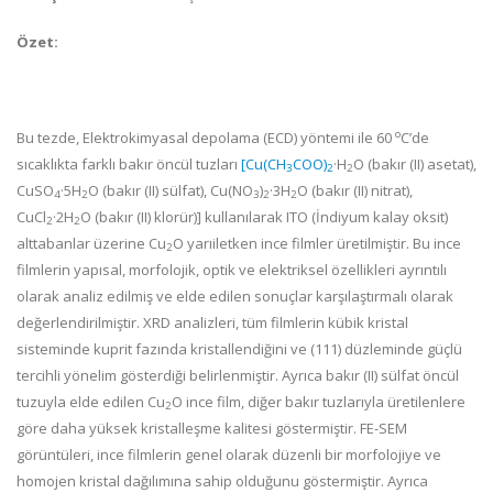
Özet:
o
Bu tezde, Elektrokimyasal depolama (ECD) yöntemi ile 60
C’de
sıcaklıkta farklı bakır öncül tuzları
[Cu(CH
COO)
·H
O (bakır (II) asetat),
3
2
2
CuSO
·5H
O (bakır (II) sülfat), Cu(NO
)
·3H
O (bakır (II) nitrat),
4
2
3
2
2
CuCl
·2H
O (bakır (II) klorür)] kullanılarak ITO (İndiyum kalay oksit)
2
2
alttabanlar üzerine Cu
O yarıiletken ince filmler üretilmiştir. Bu ince
2
filmlerin yapısal, morfolojik, optik ve elektriksel özellikleri ayrıntılı
olarak analiz edilmiş ve elde edilen sonuçlar karşılaştırmalı olarak
değerlendirilmiştir. XRD analizleri, tüm filmlerin kübik kristal
sisteminde kuprit fazında kristallendiğini ve (111) düzleminde güçlü
tercihli yönelim gösterdiği belirlenmiştir. Ayrıca bakır (II) sülfat öncül
tuzuyla elde edilen Cu
O ince film, diğer bakır tuzlarıyla üretilenlere
2
göre daha yüksek kristalleşme kalitesi göstermiştir. FE-SEM
görüntüleri, ince filmlerin genel olarak düzenli bir morfolojiye ve
homojen kristal dağılımına sahip olduğunu göstermiştir. Ayrıca