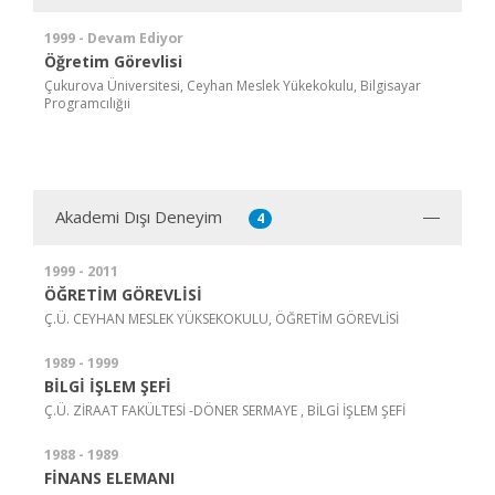
1999 - Devam Ediyor
Öğretim Görevlisi
Çukurova Üniversitesi, Ceyhan Meslek Yükekokulu, Bilgisayar
Programcılığıi
Akademi Dışı Deneyim
4
1999 - 2011
ÖĞRETİM GÖREVLİSİ
Ç.Ü. CEYHAN MESLEK YÜKSEKOKULU, ÖĞRETİM GÖREVLİSİ
1989 - 1999
BİLGİ İŞLEM ŞEFİ
Ç.Ü. ZİRAAT FAKÜLTESİ -DÖNER SERMAYE , BİLGİ İŞLEM ŞEFİ
1988 - 1989
FİNANS ELEMANI