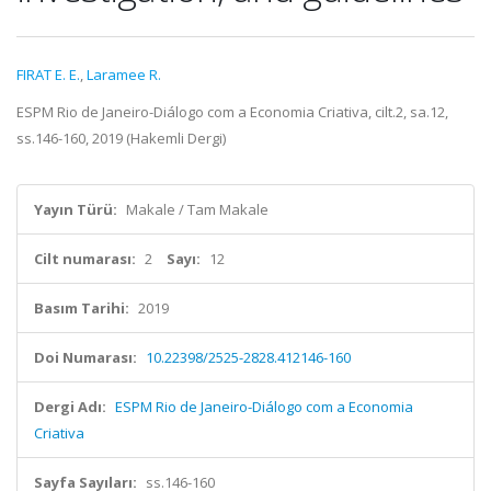
FIRAT E. E.
,
Laramee R.
ESPM Rio de Janeiro-Diálogo com a Economia Criativa, cilt.2, sa.12,
ss.146-160, 2019 (Hakemli Dergi)
Yayın Türü:
Makale / Tam Makale
Cilt numarası:
2
Sayı:
12
Basım Tarihi:
2019
Doi Numarası:
10.22398/2525-2828.412146-160
Dergi Adı:
ESPM Rio de Janeiro-Diálogo com a Economia
Criativa
Sayfa Sayıları:
ss.146-160