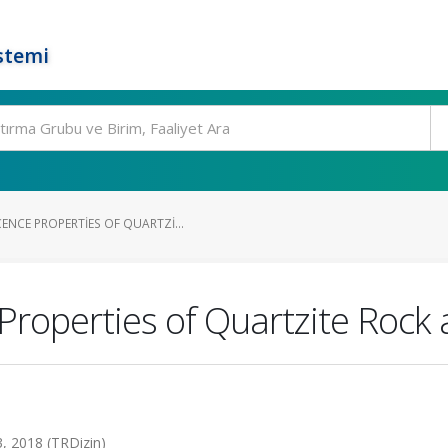
stemi
NCE PROPERTIES OF QUARTZI...
operties of Quartzite Rock af
3, 2018 (TRDizin)