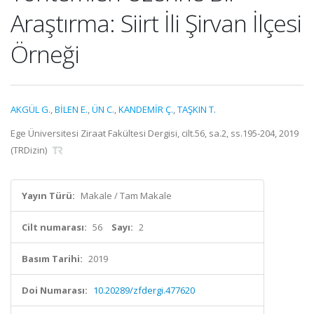
Araştırma: Siirt İli Şirvan İlçesi
Örneği
AKGÜL G.
,
BİLEN E.
,
ÜN C.
,
KANDEMİR Ç.
,
TAŞKIN T.
Ege Üniversitesi Ziraat Fakültesi Dergisi, cilt.56, sa.2, ss.195-204, 2019
(TRDizin)
Yayın Türü:
Makale / Tam Makale
Cilt numarası:
56
Sayı:
2
Basım Tarihi:
2019
Doi Numarası:
10.20289/zfdergi.477620