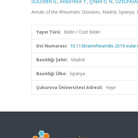
GÜLÖREN G.
,
AKBAYRAK T.
,
ÇİNAR G. N.
,
ÜZELPASAC
Annals of the Rheumatic Diseases, Madrid, İspanya, 12
Yayın Türü:
Bildiri / Özet Bildiri
Doi Numarası:
10.1136/annrheumdis-2019-eular
Basıldığı Şehir:
Madrid
Basıldığı Ülke:
İspanya
Çukurova Üniversitesi Adresli:
Hayır