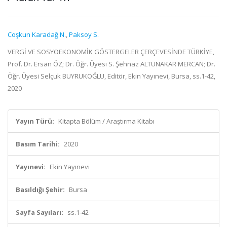
Coşkun Karadağ N.
,
Paksoy S.
VERGİ VE SOSYOEKONOMİK GÖSTERGELER ÇERÇEVESİNDE TÜRKİYE,
Prof. Dr. Ersan ÖZ; Dr. Öğr. Üyesi S. Şehnaz ALTUNAKAR MERCAN; Dr.
Öğr. Üyesi Selçuk BUYRUKOĞLU, Editör, Ekin Yayınevi, Bursa, ss.1-42,
2020
Yayın Türü:
Kitapta Bölüm / Araştırma Kitabı
Basım Tarihi:
2020
Yayınevi:
Ekin Yayınevi
Basıldığı Şehir:
Bursa
Sayfa Sayıları:
ss.1-42