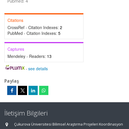
Pubmed: 4
Citations
CrossRef - Citation Indexes:
2
PubMed - Citation Indexes:
5
Captures
Mendeley - Readers:
13
-
see details
Paylaş
İletişim Bilgileri
Çukurova Üniversitesi Bilimsel Araştırma Projeleri Koordinasyon