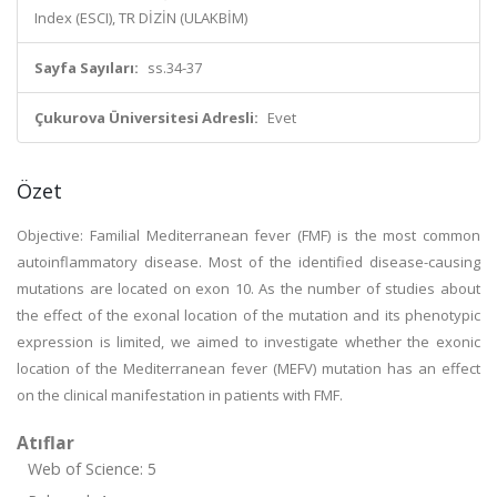
Index (ESCI), TR DİZİN (ULAKBİM)
Sayfa Sayıları:
ss.34-37
Çukurova Üniversitesi Adresli:
Evet
Özet
Objective: Familial Mediterranean fever (FMF) is the most common
autoinflammatory disease. Most of the identified disease-causing
mutations are located on exon 10. As the number of studies about
the effect of the exonal location of the mutation and its phenotypic
expression is limited, we aimed to investigate whether the exonic
location of the Mediterranean fever (MEFV) mutation has an effect
on the clinical manifestation in patients with FMF.
Atıflar
Web of Science: 5