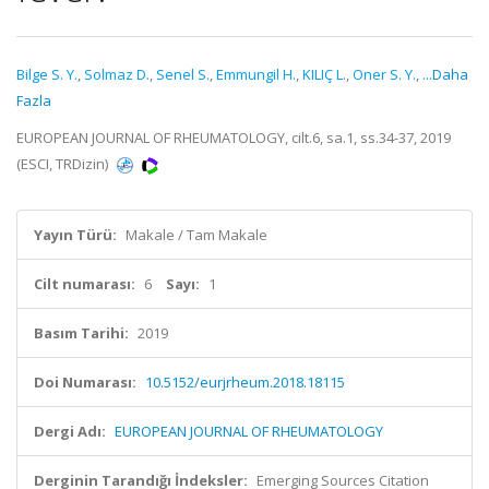
Bilge S. Y.
,
Solmaz D.
,
Senel S.
,
Emmungil H.
,
KILIÇ L.
,
Oner S. Y.
,
...Daha
Fazla
EUROPEAN JOURNAL OF RHEUMATOLOGY, cilt.6, sa.1, ss.34-37, 2019
(ESCI, TRDizin)
Yayın Türü:
Makale / Tam Makale
Cilt numarası:
6
Sayı:
1
Basım Tarihi:
2019
Doi Numarası:
10.5152/eurjrheum.2018.18115
Dergi Adı:
EUROPEAN JOURNAL OF RHEUMATOLOGY
Derginin Tarandığı İndeksler:
Emerging Sources Citation