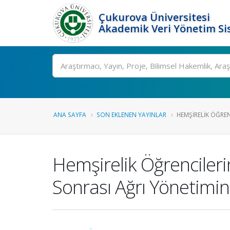
Çukurova Üniversitesi
Akademik Veri Yönetim Si
Ara
ANA SAYFA
SON EKLENEN YAYINLAR
HEMŞIRELIK ÖĞRENC
Hemşirelik Öğrencilerin
Sonrası Ağrı Yönetimine 