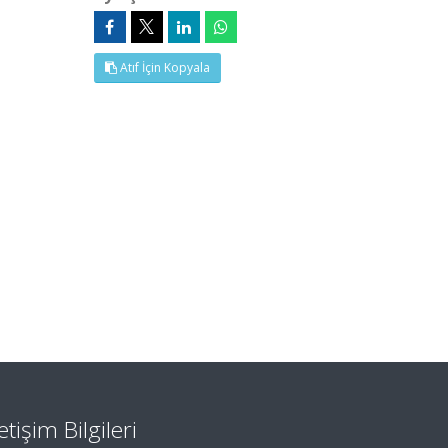
Atıf İçin Kopyala
letişim Bilgileri