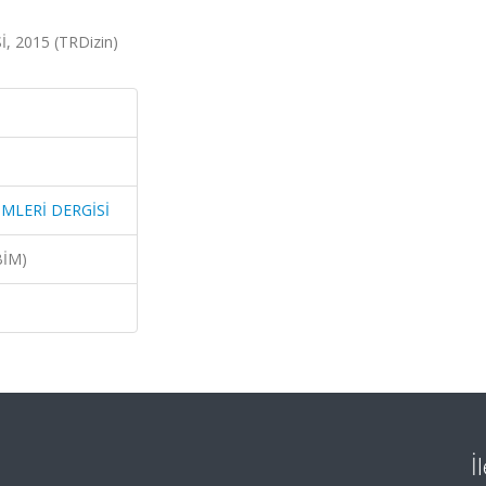
 2015 (TRDizin)
İMLERİ DERGİSİ
BİM)
İ