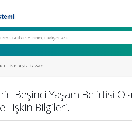
stemi
ILERININ BEŞINCI YAŞAM ...
in Beşinci Yaşam Belirtisi Ol
İlişkin Bilgileri.