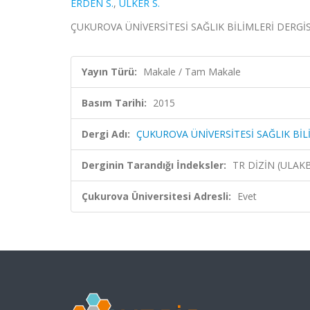
ERDEN S.
,
ÜLKER S.
ÇUKUROVA ÜNİVERSİTESİ SAĞLIK BİLİMLERİ DERGİSİ,
Yayın Türü:
Makale / Tam Makale
Basım Tarihi:
2015
Dergi Adı:
ÇUKUROVA ÜNİVERSİTESİ SAĞLIK BİL
Derginin Tarandığı İndeksler:
TR DİZİN (ULAK
Çukurova Üniversitesi Adresli:
Evet