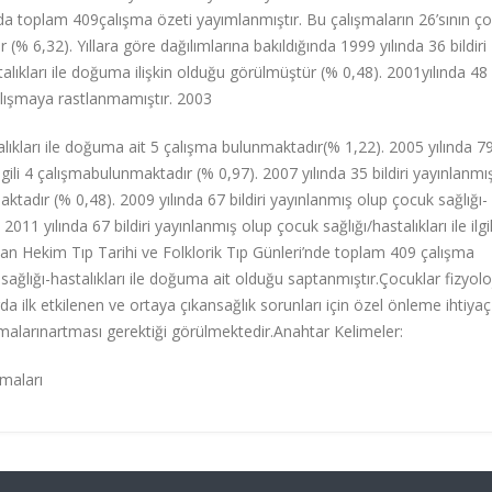
arında toplam 409çalışma özeti yayımlanmıştır. Bu çalışmaların 26’sının ç
(% 6,32). Yıllara göre dağılımlarına bakıldığında 1999 yılında 36 bildiri
lıkları ile doğuma ilişkin olduğu görülmüştür (% 0,48). 2001yılında 48 b
 çalışmaya rastlanmamıştır. 2003
talıkları ile doğuma ait 5 çalışma bulunmaktadır(% 1,22). 2005 yılında 7
 ilgili 4 çalışmabulunmaktadır (% 0,97). 2007 yılında 35 bildiri yayınlanmı
maktadır (% 0,48). 2009 yılında 67 bildiri yayınlanmış olup çocuk sağlığı-
 2011 yılında 67 bildiri yayınlanmış olup çocuk sağlığı/hastalıkları ile ilgil
n Hekim Tıp Tarihi ve Folklorik Tıp Günleri’nde toplam 409 çalışma
ağlığı-hastalıkları ile doğuma ait olduğu saptanmıştır.Çocuklar fizyolo
da ilk etkilenen ve ortaya çıkansağlık sorunları için özel önleme ihtiyaç
malarınartması gerektiği görülmektedir.Anahtar Kelimeler:
maları