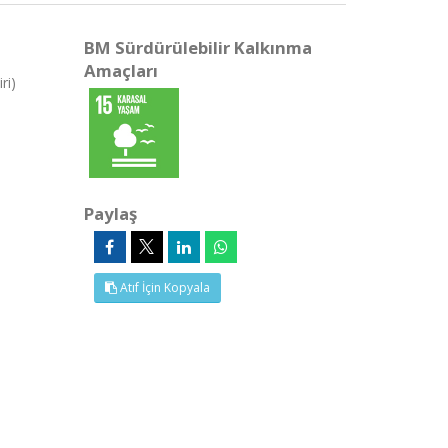
BM Sürdürülebilir Kalkınma
Amaçları
ri)
Paylaş
Atıf İçin Kopyala