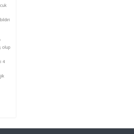
ocuk
ildiri
9
ş olup
i 4
jik