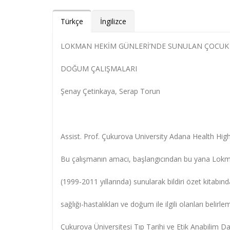
Türkçe
İngilizce
LOKMAN HEKİM GÜNLERİ’NDE SUNULAN ÇOCUK S
DOĞUM ÇALIŞMALARI
Şenay Çetinkaya, Serap Torun
Assist. Prof. Çukurova University Adana Health Hig
Bu çalışmanın amacı, başlangıcından bu yana Lokman
(1999-2011 yıllarında) sunularak bildiri özet kitabı
sağlığı-hastalıkları ve doğum ile ilgili olanları belirlem
Çukurova Üniversitesi Tıp Tarihi ve Etik Anabilim D