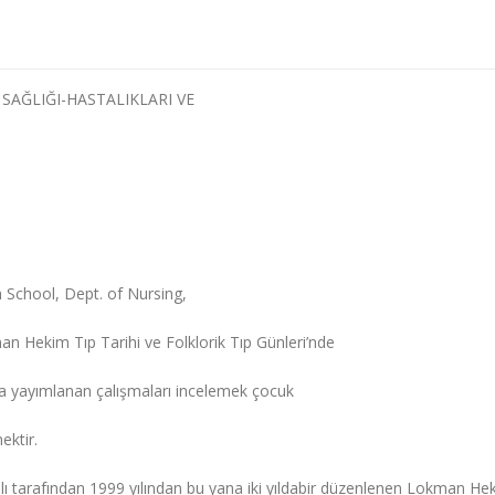
AĞLIĞI-HASTALIKLARI VE
h School, Dept. of Nursing,
 Hekim Tıp Tarihi ve Folklorik Tıp Günleri’nde
nda yayımlanan çalışmaları incelemek çocuk
ektir.
alı tarafından 1999 yılından bu yana iki yıldabir düzenlenen Lokman He