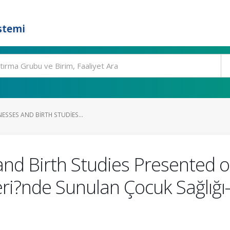
stemi
NESSES AND BIRTH STUDIES...
s and Birth Studies Presente
i?nde Sunulan Çocuk Sağlığı-