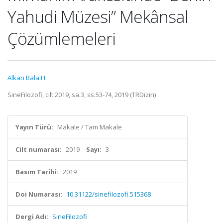
Yahudi Müzesi” Mekânsal
Çözümlemeleri
Alkan Bala H.
SineFilozofi, cilt.2019, sa.3, ss.53-74, 2019 (TRDizin)
Yayın Türü:
Makale / Tam Makale
Cilt numarası:
2019
Sayı:
3
Basım Tarihi:
2019
Doi Numarası:
10.31122/sinefilozofi.515368
Dergi Adı:
SineFilozofi