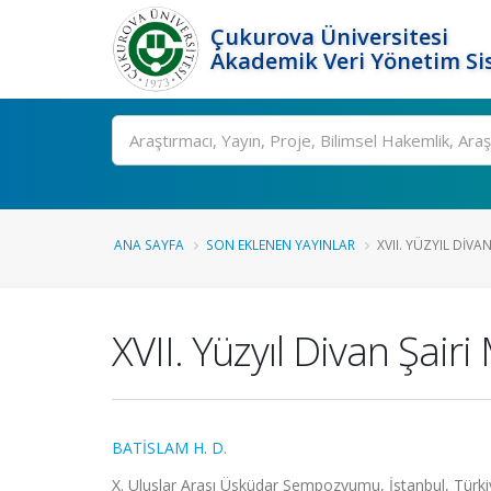
Çukurova Üniversitesi
Akademik Veri Yönetim Si
Ara
ANA SAYFA
SON EKLENEN YAYINLAR
XVII. YÜZYIL DIVAN
XVII. Yüzyıl Divan Şair
BATİSLAM H. D.
X. Uluslar Arası Üsküdar Sempozyumu, İstanbul, Türkiye