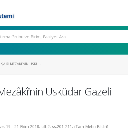
stemi
 ŞAIRI MEZÂKÎ’NIN ÜSKÜ...
i Mezâkî’nin Üsküdar Gazeli
, 19 - 21 Ekim 2018, cilt.2, ss.201-211, (Tam Metin Bildiri)