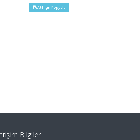
Atıf İçin Kopyala
letişim Bilgileri