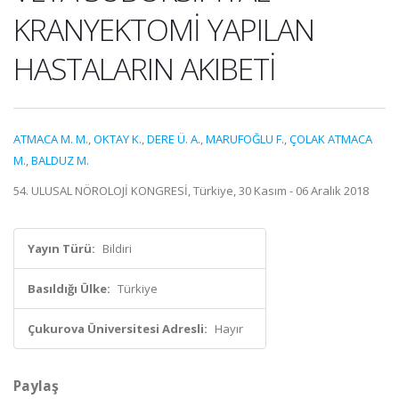
KRANYEKTOMİ YAPILAN
HASTALARIN AKIBETİ
ATMACA M. M.
,
OKTAY K.
,
DERE Ü. A.
,
MARUFOĞLU F.
,
ÇOLAK ATMACA
M.
,
BALDUZ M.
54. ULUSAL NÖROLOJİ KONGRESİ, Türkiye, 30 Kasım - 06 Aralık 2018
Yayın Türü:
Bildiri
Basıldığı Ülke:
Türkiye
Çukurova Üniversitesi Adresli:
Hayır
Paylaş