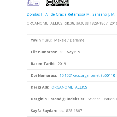
Dondas H. A.
,
de Gracia Retamosa M.
,
Sansano J. M.
ORGANOMETALLICS, cilt.38, sa.9, ss.1828-1867, 201
Yayın Türü:
Makale / Derleme
Cilt numarası:
38
Sayı:
9
Basım Tarihi:
2019
Doi Numarası:
10.1021/acs.organomet.9b00110
Dergi Adı:
ORGANOMETALLICS
Derginin Tarandığı İndeksler:
Science Citation
Sayfa Sayıları:
ss.1828-1867