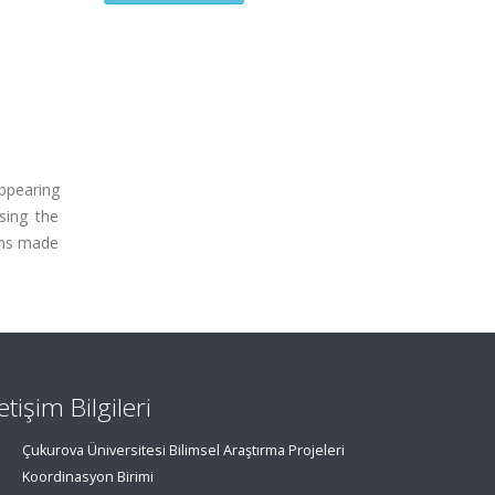
ppearing
sing the
tons made
letişim Bilgileri
Çukurova Üniversitesi Bilimsel Araştırma Projeleri
Koordinasyon Birimi