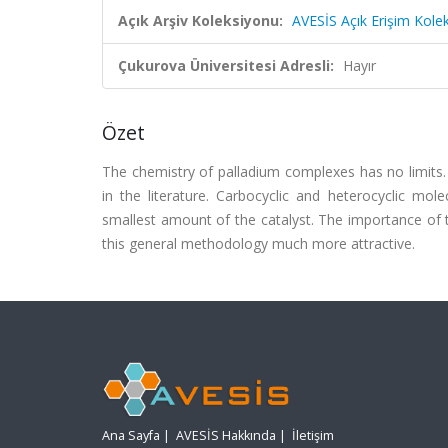
Açık Arşiv Koleksiyonu:
AVESİS Açık Erişim Kole
Çukurova Üniversitesi Adresli:
Hayır
Özet
The chemistry of palladium complexes has no limit
in the literature. Carbocyclic and heterocyclic mol
smallest amount of the catalyst. The importance of th
this general methodology much more attractive.
Ana Sayfa
|
AVESİS Hakkında
|
İletişim