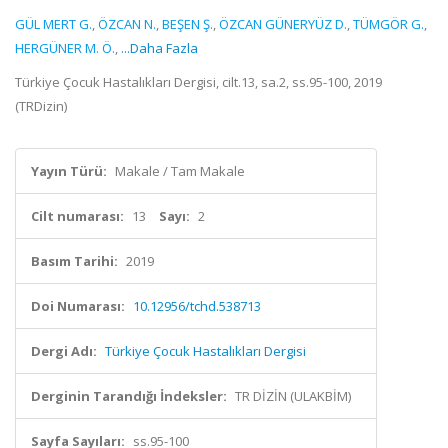
GÜL MERT G.
,
ÖZCAN N.
,
BEŞEN Ş.
,
ÖZCAN GÜNERYÜZ D.
,
TÜMGÖR G.
,
HERGÜNER M. Ö.
,
...Daha Fazla
Türkiye Çocuk Hastalıkları Dergisi, cilt.13, sa.2, ss.95-100, 2019
(TRDizin)
Yayın Türü:
Makale / Tam Makale
Cilt numarası:
13
Sayı:
2
Basım Tarihi:
2019
Doi Numarası:
10.12956/tchd.538713
Dergi Adı:
Türkiye Çocuk Hastalıkları Dergisi
Derginin Tarandığı İndeksler:
TR DİZİN (ULAKBİM)
Sayfa Sayıları:
ss.95-100