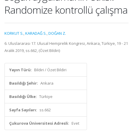
Randomize kontrollü çalışma
KORKUT S.
,
KARADAĞ S.
,
DOĞAN Z.
6. Uluslararası 17. Ulusal Hemşirelik Kongresi, Ankara, Türkiye, 19 - 21
Aralık 2019, ss.662, (Özet Bildiri)
Yayın Türü:
Bildiri / Özet Bildiri
Basıldığı Şehir:
Ankara
Basıldığı Ülke:
Türkiye
Sayfa Sayıları:
ss.662
Çukurova Üniversitesi Adresli:
Evet