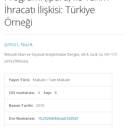
İhracatı İlişkisi: Türkiye
Örneği
ÇÜTCÜ İ.
,
TELLİ R.
İktisadi İdari ve Siyasal Araştırmalar Dergisi, cilt.4, sa.8, ss.101-117,
2019 (TRDizin)
Yayın Türü:
Makale / Tam Makale
Cilt numarası:
4
Sayı:
8
Basım Tarihi:
2019
Doi Numarası:
10.25204/iktisad.503567