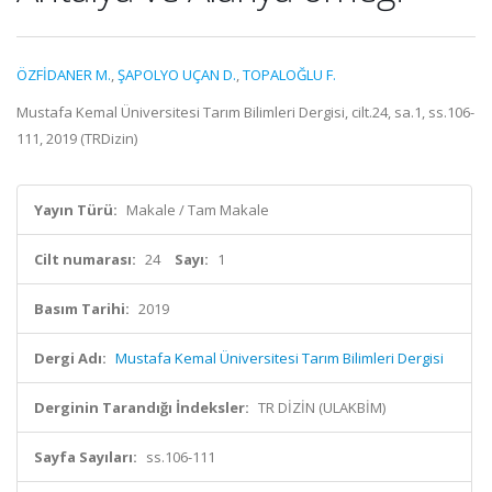
ÖZFİDANER M.
,
ŞAPOLYO UÇAN D.
,
TOPALOĞLU F.
Mustafa Kemal Üniversitesi Tarım Bilimleri Dergisi, cilt.24, sa.1, ss.106-
111, 2019 (TRDizin)
Yayın Türü:
Makale / Tam Makale
Cilt numarası:
24
Sayı:
1
Basım Tarihi:
2019
Dergi Adı:
Mustafa Kemal Üniversitesi Tarım Bilimleri Dergisi
Derginin Tarandığı İndeksler:
TR DİZİN (ULAKBİM)
Sayfa Sayıları:
ss.106-111