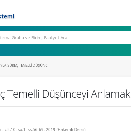
stemi
YLA SÜREÇ TEMELLI DÜŞÜNC...
reç Temelli Düşünceyi Anlamak
 , cilt.10, sa.1, ss.56-69, 2019 (Hakemli Dergi)