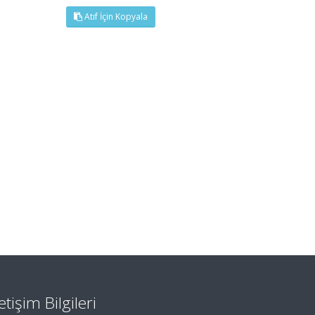
Atıf İçin Kopyala
letişim Bilgileri