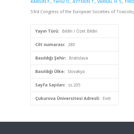
KARGIN F.
,
Temiz Ö.
,
AYTEKİN T.
,
VARKAL H. S.
,
FIRI
53rd Congress of the European Societies of Toxicology, 
Yayın Türü:
Bildiri / Özet Bildiri
Cilt numarası:
280
Basıldığı Şehir:
Bratislava
Basıldığı Ülke:
Slovakya
Sayfa Sayıları:
ss.205
Çukurova Üniversitesi Adresli:
Evet