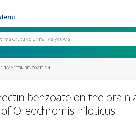
stemi
OF EMAMECTIN BENZOATE ON ...
ectin benzoate on the brain 
 of Oreochromis niloticus