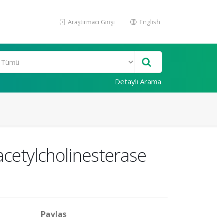
Araştırmacı Girişi
English
Detaylı Arama
acetylcholinesterase
Paylaş