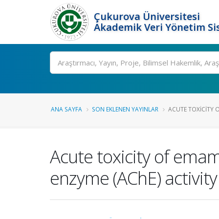
Çukurova Üniversitesi
Akademik Veri Yönetim Si
Ara
ANA SAYFA
SON EKLENEN YAYINLAR
ACUTE TOXICITY 
Acute toxicity of emam
enzyme (AChE) activity