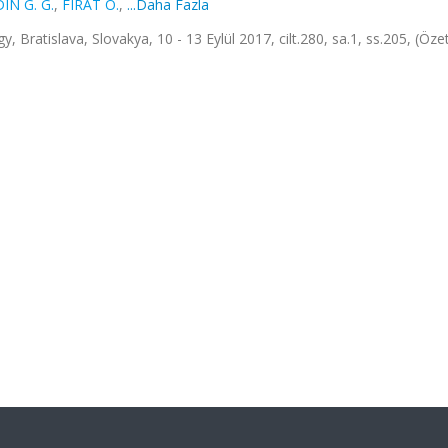
DIN G. G.
,
FIRAT Ö.
,
...Daha Fazla
Bratislava, Slovakya, 10 - 13 Eylül 2017, cilt.280, sa.1, ss.205, (Özet 