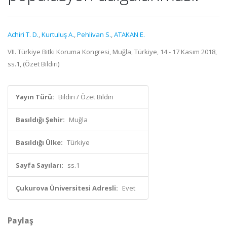
Achiri T. D.
,
Kurtuluş A.
,
Pehlivan S.
,
ATAKAN E.
VII. Türkiye Bitki Koruma Kongresi, Muğla, Türkiye, 14 - 17 Kasım 2018,
ss.1, (Özet Bildiri)
Yayın Türü:
Bildiri / Özet Bildiri
Basıldığı Şehir:
Muğla
Basıldığı Ülke:
Türkiye
Sayfa Sayıları:
ss.1
Çukurova Üniversitesi Adresli:
Evet
Paylaş