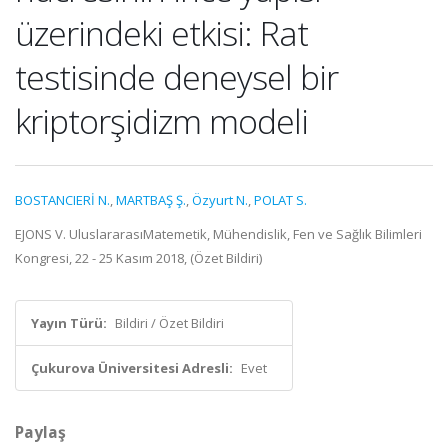
üzerindeki etkisi: Rat
testisinde deneysel bir
kriptorşidizm modeli
BOSTANCIERİ N.
,
MARTBAŞ Ş.
,
Özyurt N.
,
POLAT S.
EJONS V. UluslararasıMatemetik, Mühendislik, Fen ve Sağlık Bilimleri
Kongresi, 22 - 25 Kasım 2018, (Özet Bildiri)
Yayın Türü:
Bildiri / Özet Bildiri
Çukurova Üniversitesi Adresli:
Evet
Paylaş